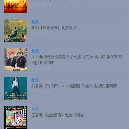
2026-07-12
北美
舞剧【只此青绿】北美巡演
2026-07-12
北美
2026年德云社北美巡演|多伦多|温哥华|洛杉矶|圣何塞|纽
约|拉斯维加斯
2026-04-29
北美
刘若英《飞行日》2026美国巡演|纽约|洛杉矶|圣荷西
2026-04-29
华语
王若琳《破烂酒店》北美演唱会
2026-03-15