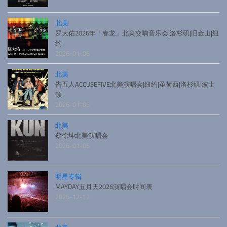
北美
罗大佑2026年「春龙」北美交响音乐会|洛杉矶|旧金山|纽
约
2026-01-05
北美
告五人ACCUSEFIVE北美演唱会|纽约|圣荷西|洛杉矶|波士
顿
2026-01-05
北美
蔡徐坤北美演唱会
2026-01-05
明星专辑
MAYDAY五月天2026演唱会时间表
2025-12-17