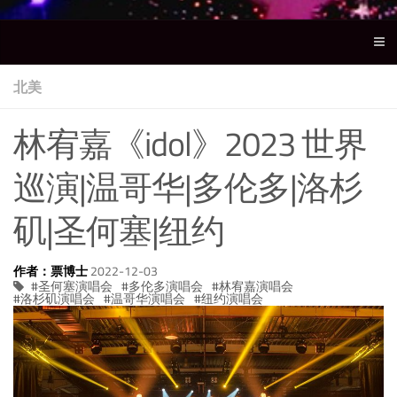
北美
林宥嘉《idol》2023 世界
巡演|温哥华|多伦多|洛杉
矶|圣何塞|纽约
作者：票博士
2022-12-03
圣何塞演唱会
多伦多演唱会
林宥嘉演唱会
洛杉矶演唱会
温哥华演唱会
纽约演唱会