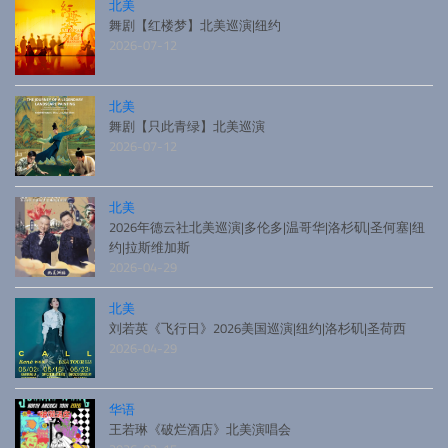
北美
舞剧【红楼梦】北美巡演|纽约
2026-07-12
北美
舞剧【只此青绿】北美巡演
2026-07-12
北美
2026年德云社北美巡演|多伦多|温哥华|洛杉矶|圣何塞|纽
约|拉斯维加斯
2026-04-29
北美
刘若英《飞行日》2026美国巡演|纽约|洛杉矶|圣荷西
2026-04-29
华语
王若琳《破烂酒店》北美演唱会