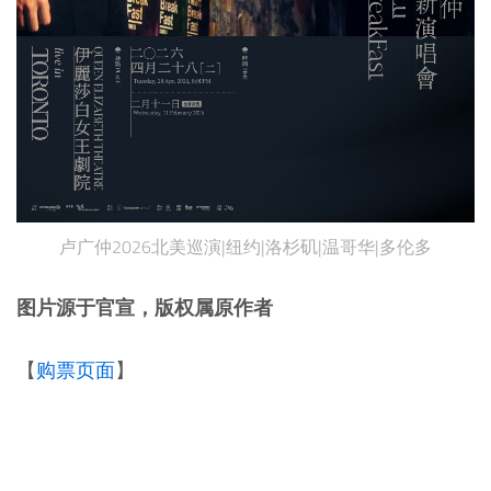
卢广仲2026北美巡演|纽约|洛杉矶|温哥华|多伦多
图片源于官宣，版权属原作者
【
购票页面
】