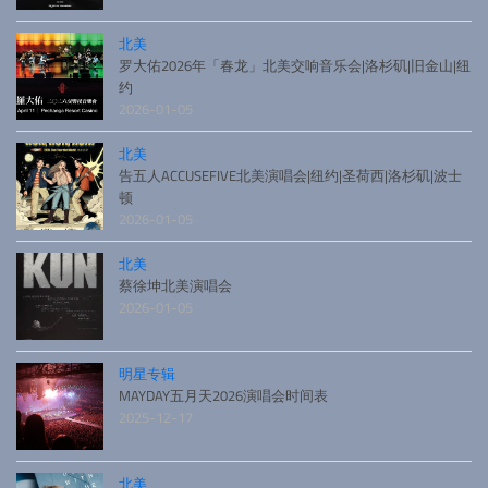
北美
罗大佑2026年「春龙」北美交响音乐会|洛杉矶|旧金山|纽
约
2026-01-05
北美
告五人ACCUSEFIVE北美演唱会|纽约|圣荷西|洛杉矶|波士
顿
2026-01-05
北美
蔡徐坤北美演唱会
2026-01-05
明星专辑
MAYDAY五月天2026演唱会时间表
2025-12-17
北美