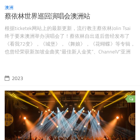
澳洲
蔡依林世界巡回演唱会澳洲站
根据ticketek网站上的最新更新，流行教主蔡依林Jolin Tsai
终于要来澳洲举办演唱会了！蔡依林自出道后曾经发布了
《看我72变》，《城堡》，《舞娘》，《花蝴蝶》等专辑，
也曾经荣获新加坡金曲奖“最佳新人金奖”、ChannelV“亚洲
区年度最受欢迎新人将，和台湾TVBS劲碟民选大赏“最受欢
迎新人”等奖项。喜欢她的请关注这个页面，我们会在第一
时间更新购票信息。 图源：ticketek，版权属原作
2023