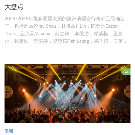
大盘点
2025/2026年很多明星大腕的澳洲演唱会行程都已经确定
了。包括周杰伦Jay Chou，林俊杰JJ Lin，陈奕迅Eason
Chan，五月天Mayday，薛之谦，李荣浩，邓紫棋，王嘉
尔，张惠妹，李宗盛，梁静茹Fish Leong，杨千嬅，伍佰，
周兴哲，罗志祥，马思唯，刘逸云，卢广仲，潘玮柏，海尔
兄弟，大张伟，台湾落日飞车，告五人，Asen艾志恒，德云
社，梁海源，BlackPink粉墨
澳洲