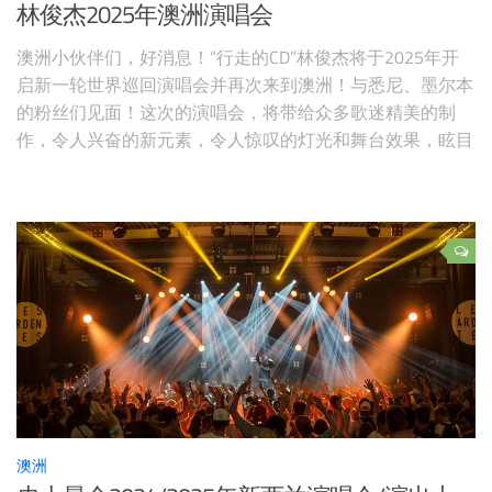
林俊杰2025年澳洲演唱会
澳洲小伙伴们，好消息！“行走的CD”林俊杰将于2025年开
启新一轮世界巡回演唱会并再次来到澳洲！与悉尼、墨尔本
的粉丝们见面！这次的演唱会，将带给众多歌迷精美的制
作，令人兴奋的新元素，令人惊叹的灯光和舞台效果，眩目
的舞台服装！先复习一下林俊杰的成名金曲吧：《不为谁而
做的歌》、《那些你很冒险的梦》、《伟大的渺小》、《可
惜没如果》、《修炼爱情》等等。。。 林俊杰墨尔本演唱
会地点：待定【购票页面待定，查
澳洲