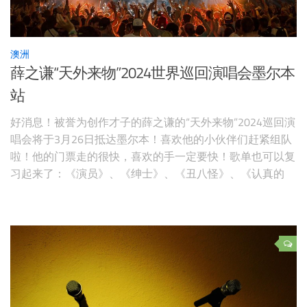
澳洲
薛之谦“天外来物”2024世界巡回演唱会墨尔本
站
好消息！被誉为创作才子的薛之谦的“天外来物”2024巡回演
唱会将于3月26日抵达墨尔本！喜欢他的小伙伴们赶紧组队
啦！他的门票走的很快，喜欢的手一定要快！歌单也可以复
习起来了：《演员》、《绅士》、《丑八怪》、《认真的
雪》、《高尚》、《一半》等等。 薛之谦《天外来物》世
界巡演墨尔本站购票信息日期：2024年3月26日 19:00地
点：Rod Laver Arena【订票页面】【预定周边酒店】