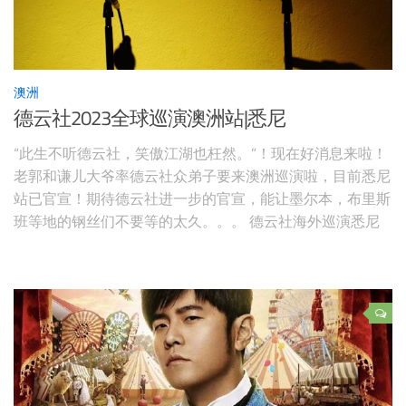
澳洲
德云社2023全球巡演澳洲站|悉尼
“此生不听德云社，笑傲江湖也枉然。”！现在好消息来啦！
老郭和谦儿大爷率德云社众弟子要来澳洲巡演啦，目前悉尼
站已官宣！期待德云社进一步的官宣，能让墨尔本，布里斯
班等地的钢丝们不要等的太久。。。 德云社海外巡演悉尼
站演出时间：2023年9月16/17日 19:30演出地点：Aware
Super Theatre ICC Sydney, 14 Darling Dr, Sydney NSW 2