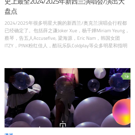
史上最全2024/2025年新西兰演唱会/演出大
盘点
2024/2025年很多明星大腕的新西兰/奥克兰演唱会行程都
已经确定了。包括薛之谦Joker Xue，杨千嬅Miriam Yeung，
蔡琴，告五人Accusefive, 梁海源，Eric Nam，韩国女团
ITZY，P!NK粉红佳人，酷玩乐队Coldplay等众多明星和指明
乐队都曾经/将为新西兰乐迷们献上精彩演唱会！也期待陈
奕迅，李荣浩，伍佰，邓紫棋等的世界巡演能来到新
澳洲