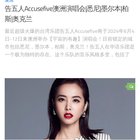
告五人Accusefive澳洲演唱会|悉尼|墨尔本|柏
斯|奥克兰
最近超级火爆的台湾乐团告五人Accusefive将于2024年6月4
日-12日来澳洲举办【宇宙的有趣】演唱会！目前锁定的城
市包括悉尼，墨尔本，柏斯，奥克兰！告五人在华语乐团是
一个极为独特的存在。这个乐队的音乐风格多变，包括了
Folk Rock、Pop Rock、Synth pop、 Pop、Ballad、Electro等
诸多因素。有乐迷评价说他们不像落日飞车的浪漫，不像草
东的丧，而且是极为少有的男