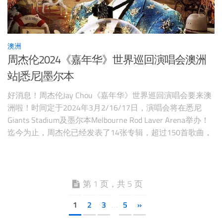
澳洲
周杰伦2024《嘉年华》世界巡回演唱会澳洲
站|悉尼|墨尔本
好消息！周杰伦Jay Chou《嘉年华》世界巡回演唱会要来澳
洲啦！时间定于2024年3月2/16/17日，演唱会将在悉尼
Giants Stadium及墨尔本Melbourne Rod Laver Arena举办！
迄今为止，周杰伦已经发表了14张专辑，超过150首歌曲，
7次大型世界巡回演唱会！这次的《嘉年华》世界巡演是为
了纪念周董迈入乐坛20年而举办的。 图片来自周杰伦face
第 1 页，共 5 页
1
2
3
5
»
…