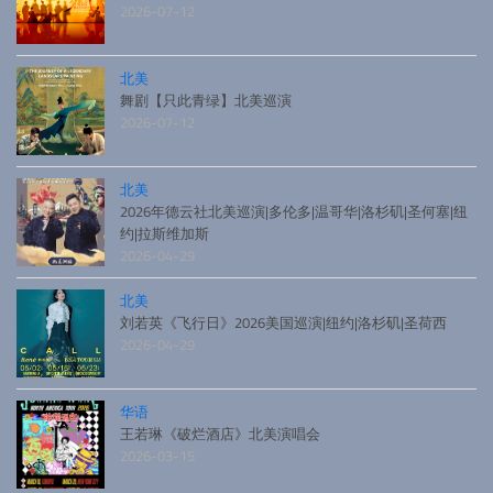
2026-07-12
北美
舞剧【只此青绿】北美巡演
2026-07-12
北美
2026年德云社北美巡演|多伦多|温哥华|洛杉矶|圣何塞|纽
约|拉斯维加斯
2026-04-29
北美
刘若英《飞行日》2026美国巡演|纽约|洛杉矶|圣荷西
2026-04-29
华语
王若琳《破烂酒店》北美演唱会
2026-03-15