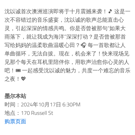
沈以诚首次澳洲巡演即将于十月震撼来袭！🎵 这是一
次不容错过的音乐盛宴，沈以诚的歌声总能直击心
灵，引起深深的情感共鸣。你是否曾被那句“如果大
雨落下，就让我成为海洋”深深打动？是否曾被那首
写给妈妈的温柔歌曲温暖心田？🎧 每一首歌都让人
单曲循环，无法自拔。现在，机会来了！快来现场见
见那个每天在耳机里陪伴你，用歌声治愈你心灵的人
吧！🎟️ 一起感受沈以诚的魅力，共度一个难忘的音乐
之夜！💖
墨尔本站
时间：2024年10月17日 6:30PM
地点：170 Russell St
购票页面