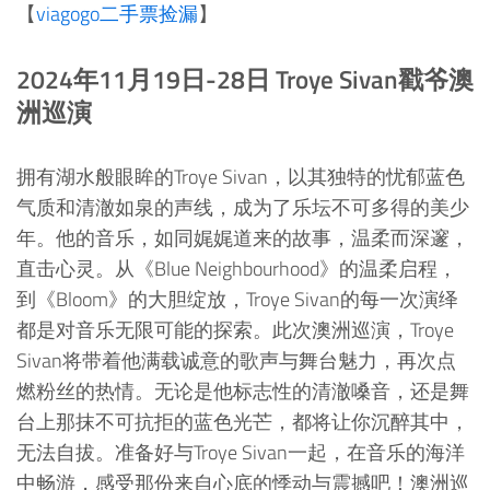
【
viagogo二手票捡漏
】
2024年11月19日-28日 Troye Sivan戳爷澳
洲巡演
拥有湖水般眼眸的Troye Sivan，以其独特的忧郁蓝色
气质和清澈如泉的声线，成为了乐坛不可多得的美少
年。他的音乐，如同娓娓道来的故事，温柔而深邃，
直击心灵。从《Blue Neighbourhood》的温柔启程，
到《Bloom》的大胆绽放，Troye Sivan的每一次演绎
都是对音乐无限可能的探索。此次澳洲巡演，Troye
Sivan将带着他满载诚意的歌声与舞台魅力，再次点
燃粉丝的热情。无论是他标志性的清澈嗓音，还是舞
台上那抹不可抗拒的蓝色光芒，都将让你沉醉其中，
无法自拔。准备好与Troye Sivan一起，在音乐的海洋
中畅游，感受那份来自心底的悸动与震撼吧！澳洲巡