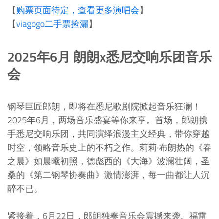
【
购票页面待定，查看更多演唱会
】
【
viagogo二手票捡漏
】
2025年6月 朗朗x悉尼交响乐团音乐
会
钢琴巨匠郎朗，即将在悉尼歌剧院掀起音乐狂澜！
2025年6月，两场音乐盛宴等你来享。首场，郎朗携
手悉尼交响乐团，共同演绎浪漫主义经典，带你穿越
时空，领略音乐史上的不朽之作。莉莉·布朗热的《春
之晨》如晨曦初照，德彪西的《大海》波澜壮阔，圣
桑的《第二钢琴协奏曲》激情澎湃，每一曲都让人沉
醉不已。
紧接着，6月22日，郎朗独奏音乐会震撼来袭。福雷