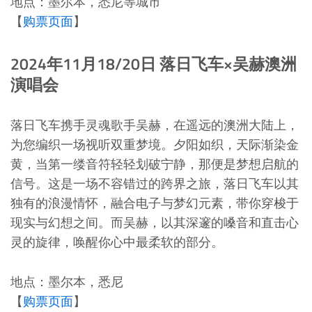
地点：墨尔本，悉尼等城市
【
购票页面
】
2024年11月18/20日 落日飞车×吴赫澳洲
演唱会
落日飞车携手灵魂歌手吴赫，在遥远的澳洲大陆上，
为您编织一场视听双重梦境。夕阳如织，天际渐染金
黄，当第一缕音符轻轻划破宁静，那便是梦想启航的
信号。这是一场不容错过的跨界之旅，落日飞车以其
独有的浪漫情怀，融合电子与梦幻元素，带你穿梭于
现实与幻想之间。而吴赫，以其深邃的嗓音和直击心
灵的旋律，唤醒你心中最柔软的部分。
地点：墨尔本，悉尼
【
购票页面
】