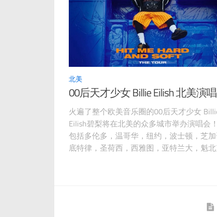
北美
00后天才少女 Billie Eilish 北美演
火遍了整个欧美音乐圈的00后天才少女 Billi
Eilish碧梨将在北美的众多城市举办演唱会
包括多伦多，温哥华，纽约，波士顿，芝加
底特律，圣荷西，西雅图，亚特兰大，魁北
费城等城市。生于2001年底的Billie Eilish
14岁时就发布了单曲《Ocean Eyes》，得
毒式传播！碧梨的第三张录音室专辑【Hit M
Hard And Soft】已确认将于近期发布！该