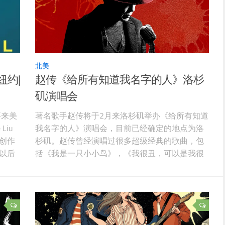
这个页面，
北美
纽约|
赵传《给所有知道我名字的人》洛杉
矶演唱会
要来美
著名歌手赵传将于2月来洛杉矶举办《给所有知道
iu
我名字的人》演唱会，目前已经确定的地点为洛
创作
杉矶。赵传曾经演唱过很多超级经典的歌曲，包
以后
括《我是一只小小鸟》，《我很丑，可以是我很
湾电影
温柔》，《我终于失去了你》等等。 图片源于官
佳女
宣，版权属原作者 时间：2026年2月15日 8PM地
这场
点：Yaamava’s Theater【购票页面】
出心