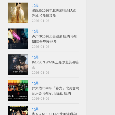
北美
张靓颖2026年北美演唱会|大西
洋城|拉斯维加斯
2026-01-05
北美
卢广仲2026北美巡演|纽约|洛杉
矶|温哥华|多伦多
2026-01-05
北美
JACKSON WANG王嘉尔北美演唱
会
2026-01-05
北美
罗大佑2026年「春龙」北美交响
音乐会|洛杉矶|旧金山|纽约
2026-01-05
北美
告五人ACCUSEFIVE北美演唱会|