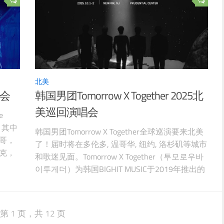
北美
唱会
韩国男团Tomorrow X Together 2025北
美巡回演唱会
e
！其中
韩国男团Tomorrow X Together全球巡演要来北美
哥，
了！届时将在多伦多, 温哥华, 纽约, 洛杉矶等城市
克，
和歌迷见面。Tomorrow X Together（투모로우바
在年仅
이투게더）为韩国BIGHIT MUSIC于2019年推出的
到了病
男子音乐团体，由YEONJUN、SOOBIN、
e
BEOMGYU、TAEHYUN、HUENINGKAI五位成员所
组成，由成员SOOBIN担任队长。。 Tomorrow
第 1 页，共 12 页