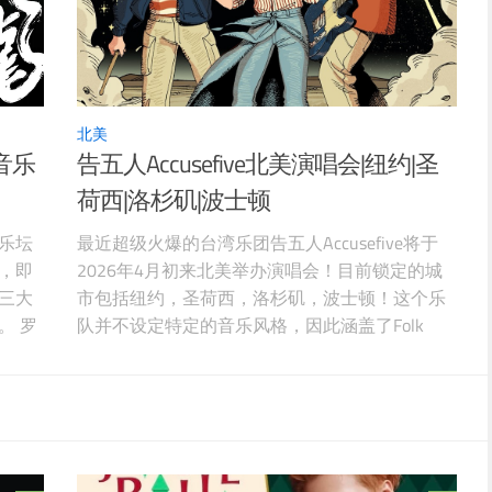
北美
音乐
告五人Accusefive北美演唱会|纽约|圣
荷西|洛杉矶|波士顿
乐坛
最近超级火爆的台湾乐团告五人Accusefive将于
，即
2026年4月初来北美举办演唱会！目前锁定的城
三大
市包括纽约，圣荷西，洛杉矶，波士顿！这个乐
。 罗
队并不设定特定的音乐风格，因此涵盖了Folk
乐词
Rock、Pop Rock、Synth pop、 Pop、Ballad、
的巧
Electro等诸多音乐风格。主唱雲安及犬青的声线
坛，
非常好听，同时贴近生活的歌词，带给诸多观众
的前
极大的感染力和吸引力。他们的成名作品包括：
次「春
《好不容