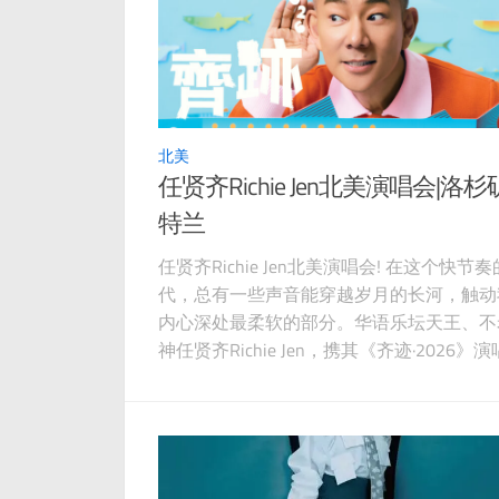
北美
任贤齐Richie Jen北美演唱会|洛杉
特兰
任贤齐Richie Jen北美演唱会! 在这个快节
代，总有一些声音能穿越岁月的长河，触动
内心深处最柔软的部分。华语乐坛天王、不
神任贤齐Richie Jen，携其《齐迹·2026》
即将登陆北美，为无数海外粉丝带来一场跨
空的音乐盛宴。目前，这场音乐之旅已确定
纽约和多伦多这两座具有标志性意义的城市
留，为北美的秋天增添一抹独特的华语音乐
彩。 自1996年以专辑《心太软》横空