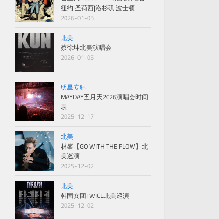
纽约|圣荷西|洛杉矶|波士顿
2026-01-05
北美
蔡徐坤北美演唱会
2026-01-05
明星专辑
MAYDAY五月天2026演唱会时间
表
2025-12-17
北美
林峯【GO WITH THE FLOW】北
美巡演
2025-12-02
北美
韩国女团TWICE北美巡演
2025-12-02