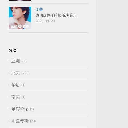
北美
边伯贤拉斯维加斯演唱会
2025-11-23
分类
亚洲
53
北美
425
华语
1
南美
1
场馆介绍
1
明星专辑
23