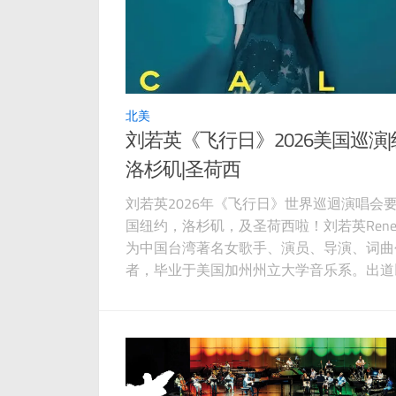
北美
刘若英《飞行日》2026美国巡演|
洛杉矶|圣荷西
刘若英2026年《飞行日》世界巡迴演唱会
国纽约，洛杉矶，及圣荷西啦！刘若英Rene L
为中国台湾著名女歌手、演员、导演、词曲
者，毕业于美国加州州立大学音乐系。出道
曾经获得亚太影展最佳女主角，第32届台
金马奖最佳电影歌曲奖，东京国际电影节最
主等众多奖项。众多乐迷朋友们，不要错过
精彩的演唱会！让刘若英用美妙歌声为你唱
底的回忆！ 【订票页面】