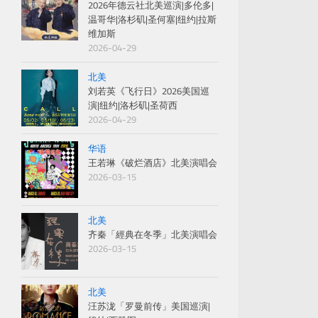
2026年德云社北美巡演|多伦多|
温哥华|洛杉矶|圣何塞|纽约|拉斯
维加斯
2026-04-29
北美
刘若英《飞行日》2026美国巡
演|纽约|洛杉矶|圣荷西
2026-04-29
华语
王若琳《破烂酒店》北美演唱会
2026-03-15
北美
齐秦「經典在冬季」北美演唱会
2026-03-15
北美
汪苏泷「罗曼前传」美国巡演|