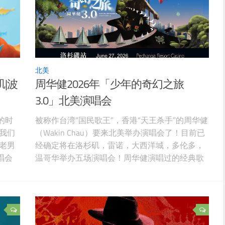
北美
矶|波
周华健2026年「少年的奇幻之旅
3.0」北美演唱会
奏的时
被称作台湾“国民歌王”，香港“天王杀手”的周华健
我们
（Wakin Chau）要来北美举办演唱会了！目前已
老男
经确定将在洛杉矶，雷诺，大西洋城，多伦多，
演唱会
温哥华举办五场演唱会！周华健演唱过的经典歌
越时
曲可以说是太多了：《让我欢喜让我忧》，《花
将在
心》，《孤枕难眠》，《在晴朗的天空下》，
停
《萍水相逢》，《明天我要嫁给你》，《曾经沧
色
海也是爱》，《风雨无阻》，《怕黑》，《少
年》，《我把人生唱成一首给你的歌》。请关注