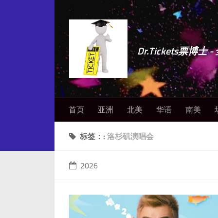
Dr.Tickets票
首页
亚洲
北美
华语
南美
标签：:
洛杉矶演唱会
2026