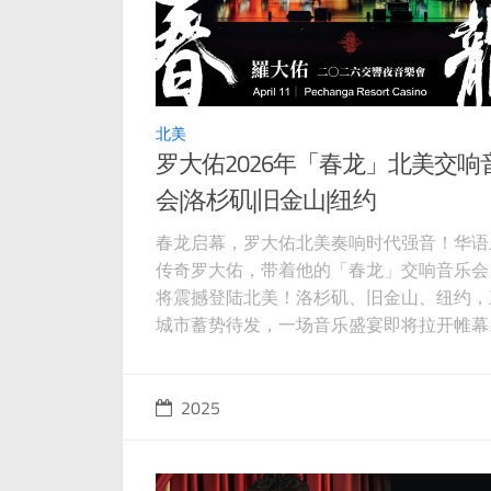
北美
罗大佑2026年「春龙」北美交响
会|洛杉矶|旧金山|纽约
春龙启幕，罗大佑北美奏响时代强音！华语
传奇罗大佑，带着他的「春龙」交响音乐会
将震撼登陆北美！洛杉矶、旧金山、纽约，
城市蓄势待发，一场音乐盛宴即将拉开帷幕
大佑，这位“台湾流行音乐教父”，是流行音
曲创作的鬼才，是歌声深情的歌者，是编曲
匠，更是用文字记录时代的作家。自踏入乐
2025
他便如一颗璀璨星辰，照亮了华语流行音乐
行道路，影响了一代又一代的音乐人。 此
龙」交响音乐会，