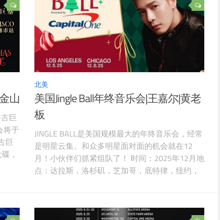
北美
旧金山
美国Jingle Ball年终音乐会|王嘉尔|黄老
板
手古巨
唱会将于
JINGLE BALL是美国规模最大的年终音乐会，经常
古巨
是明星云集。和众多明星面对面的机会就在12
大碟，
月！小伙伴们抓紧组队了！ 时间：2025年12月地
喜欢他
点：达拉斯，洛杉矶，芝加哥，底特律，纽约，
波士顿，费城，华盛顿，亚特兰大，迈阿密购票
页面