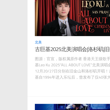
北美
古巨基2025北美演唱会|洛杉矶|
图源：官宣，版权属原作者 香港天王级歌
基Leo Ku 2025“ALL ABOUT LOVE”北美演
12月20/27日分别在旧金山和洛杉矶开唱！
基自1994年进入乐坛后，曾发布了仅40张
共荣获了超过400个各种音乐/歌手奖项！
的抓紧订票了！ 【订票页面】