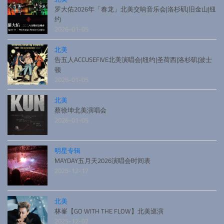
罗大佑2026年「春龙」北美交响音乐会|洛杉矶|旧金山|纽
约
2026-01-05
北美
告五人ACCUSEFIVE北美演唱会|纽约|圣荷西|洛杉矶|波士
顿
2026-01-05
北美
蔡徐坤北美演唱会
2026-01-05
明星专辑
MAYDAY五月天2026演唱会时间表
2025-12-17
北美
林峯【GO WITH THE FLOW】北美巡演
2025-12-02