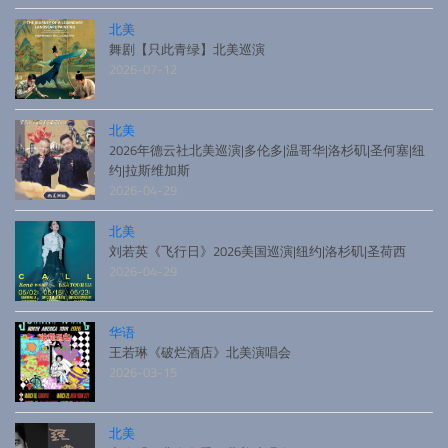
北美
舞剧【只此青绿】北美巡演
2026-07-12
北美
2026年德云社北美巡演|多伦多|温哥华|洛杉矶|圣何塞|纽
约|拉斯维加斯
2026-04-29
北美
刘若英《飞行日》2026美国巡演|纽约|洛杉矶|圣荷西
2026-04-29
华语
王若琳《破烂酒店》北美演唱会
2026-03-15
北美