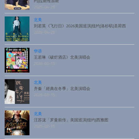
约|拉斯维加斯
2026-04-29
北美
刘若英《飞行日》2026美国巡演|纽约|洛杉矶|圣荷西
2026-04-29
华语
王若琳《破烂酒店》北美演唱会
2026-03-15
北美
齐秦「經典在冬季」北美演唱会
2026-03-15
北美
汪苏泷「罗曼前传」美国巡演|纽约|西雅图
2026-02-15