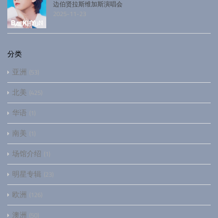
边伯贤拉斯维加斯演唱会
2025-11-23
分类
亚洲
53
北美
425
华语
1
南美
1
场馆介绍
1
明星专辑
23
欧洲
126
澳洲
50