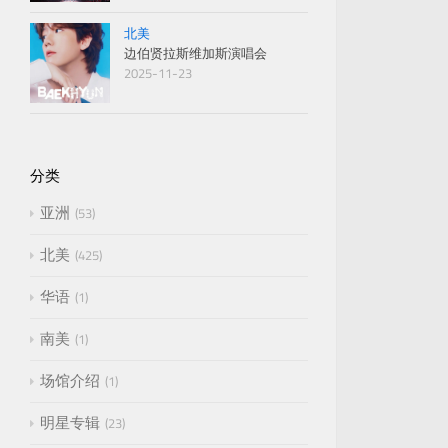
北美
边伯贤拉斯维加斯演唱会
2025-11-23
分类
亚洲
53
北美
425
华语
1
南美
1
场馆介绍
1
明星专辑
23