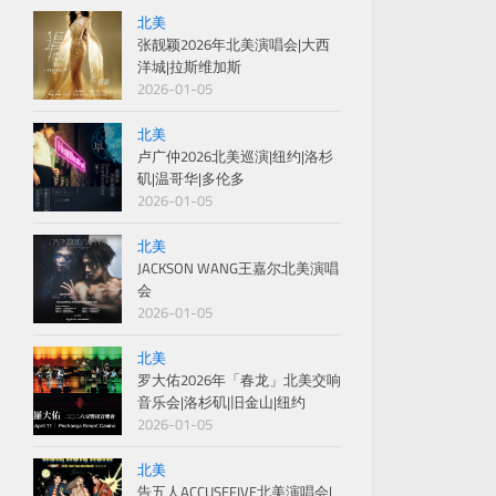
北美
张靓颖2026年北美演唱会|大西
洋城|拉斯维加斯
2026-01-05
北美
卢广仲2026北美巡演|纽约|洛杉
矶|温哥华|多伦多
2026-01-05
北美
JACKSON WANG王嘉尔北美演唱
会
2026-01-05
北美
罗大佑2026年「春龙」北美交响
音乐会|洛杉矶|旧金山|纽约
2026-01-05
北美
告五人ACCUSEFIVE北美演唱会|