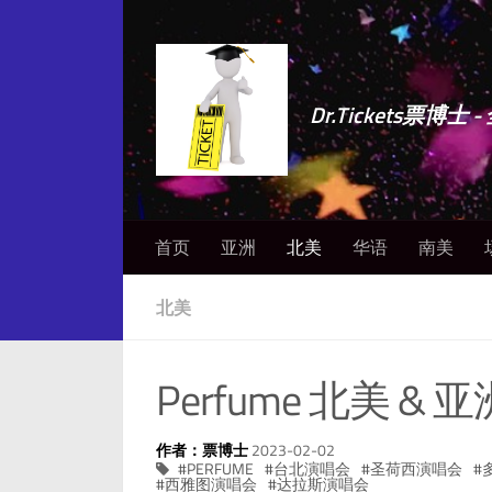
Dr.Tickets票
首页
亚洲
北美
华语
南美
北美
Perfume 北美 
作者：票博士
2023-02-02
PERFUME
台北演唱会
圣荷西演唱会
西雅图演唱会
达拉斯演唱会