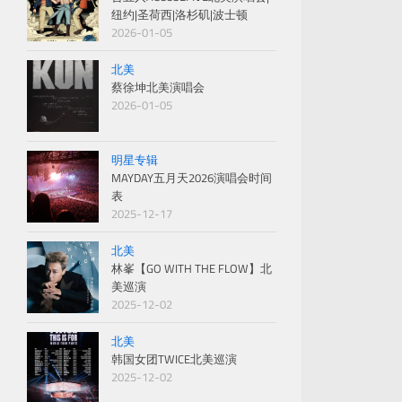
纽约|圣荷西|洛杉矶|波士顿
2026-01-05
北美
蔡徐坤北美演唱会
2026-01-05
明星专辑
MAYDAY五月天2026演唱会时间
表
2025-12-17
北美
林峯【GO WITH THE FLOW】北
美巡演
2025-12-02
北美
韩国女团TWICE北美巡演
2025-12-02