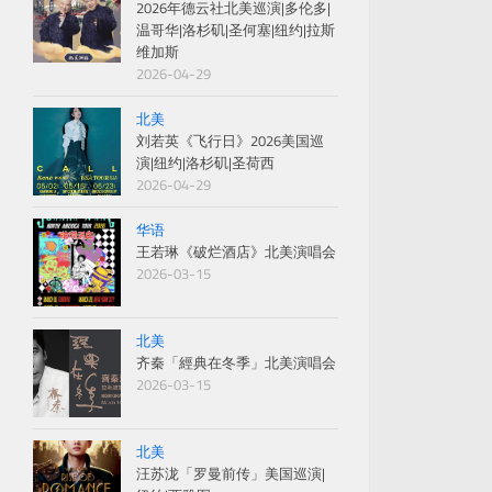
2026年德云社北美巡演|多伦多|
温哥华|洛杉矶|圣何塞|纽约|拉斯
维加斯
2026-04-29
北美
刘若英《飞行日》2026美国巡
演|纽约|洛杉矶|圣荷西
2026-04-29
华语
王若琳《破烂酒店》北美演唱会
2026-03-15
北美
齐秦「經典在冬季」北美演唱会
2026-03-15
北美
汪苏泷「罗曼前传」美国巡演|