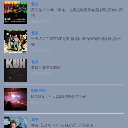
北美
罗大佑2026年「春龙」北美交响音乐会|洛杉矶|旧金山|纽
约
2026-01-05
北美
告五人ACCUSEFIVE北美演唱会|纽约|圣荷西|洛杉矶|波士
顿
2026-01-05
北美
蔡徐坤北美演唱会
2026-01-05
明星专辑
MAYDAY五月天2026演唱会时间表
2025-12-17
北美
林峯【GO WITH THE FLOW】北美巡演