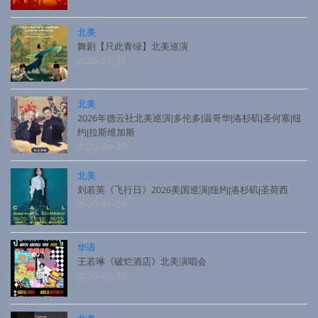
北美
舞剧【只此青绿】北美巡演
2026-07-12
北美
2026年德云社北美巡演|多伦多|温哥华|洛杉矶|圣何塞|纽
约|拉斯维加斯
2026-04-29
北美
刘若英《飞行日》2026美国巡演|纽约|洛杉矶|圣荷西
2026-04-29
华语
王若琳《破烂酒店》北美演唱会
2026-03-15