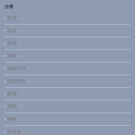
分类
亚洲
53
北美
425
华语
1
南美
1
场馆介绍
1
明星专辑
23
欧洲
126
澳洲
50
网络
14
音乐会
1