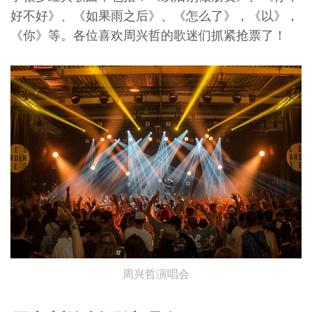
好不好》、《如果雨之后》、《怎么了》，《以》，
《你》等。各位喜欢周兴哲的歌迷们抓紧抢票了！
周兴哲演唱会