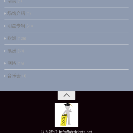
南美
1
场馆介绍
1
明星专辑
23
欧洲
126
澳洲
50
网络
14
音乐会
1
联系我们:
info@drtickets.net