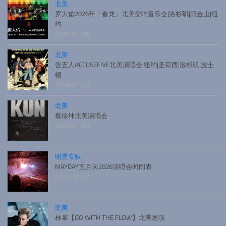
北美
罗大佑2026年「春龙」北美交响音乐会|洛杉矶|旧金山|纽
约
2026-01-05
北美
告五人ACCUSEFIVE北美演唱会|纽约|圣荷西|洛杉矶|波士
顿
2026-01-05
北美
蔡徐坤北美演唱会
2026-01-05
明星专辑
MAYDAY五月天2026演唱会时间表
2025-12-17
北美
林峯【GO WITH THE FLOW】北美巡演