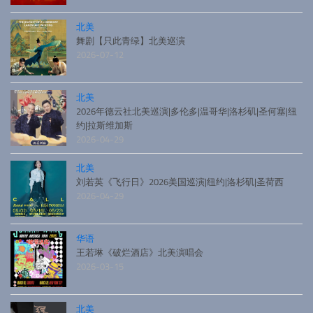
北美
舞剧【只此青绿】北美巡演
2026-07-12
北美
2026年德云社北美巡演|多伦多|温哥华|洛杉矶|圣何塞|纽
约|拉斯维加斯
2026-04-29
北美
刘若英《飞行日》2026美国巡演|纽约|洛杉矶|圣荷西
2026-04-29
华语
王若琳《破烂酒店》北美演唱会
2026-03-15
北美