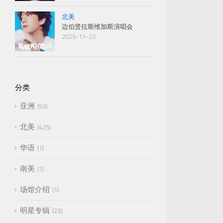
北美
边伯贤拉斯维加斯演唱会
2025-11-23
分类
亚洲
53
北美
425
华语
1
南美
1
场馆介绍
1
明星专辑
23