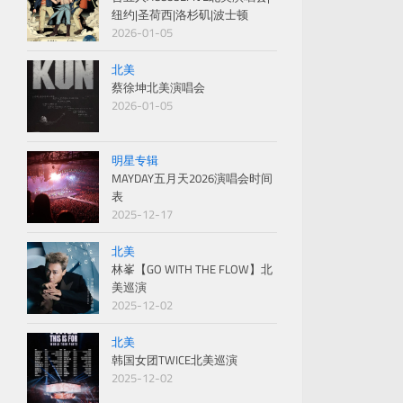
纽约|圣荷西|洛杉矶|波士顿
2026-01-05
北美
蔡徐坤北美演唱会
2026-01-05
明星专辑
MAYDAY五月天2026演唱会时间
表
2025-12-17
北美
林峯【GO WITH THE FLOW】北
美巡演
2025-12-02
北美
韩国女团TWICE北美巡演
2025-12-02