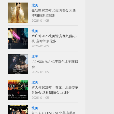
北美
张靓颖2026年北美演唱会|大西
洋城|拉斯维加斯
2026-01-05
北美
卢广仲2026北美巡演|纽约|洛杉
矶|温哥华|多伦多
2026-01-05
北美
JACKSON WANG王嘉尔北美演唱
会
2026-01-05
北美
罗大佑2026年「春龙」北美交响
音乐会|洛杉矶|旧金山|纽约
2026-01-05
北美
告五人ACCUSEFIVE北美演唱会|