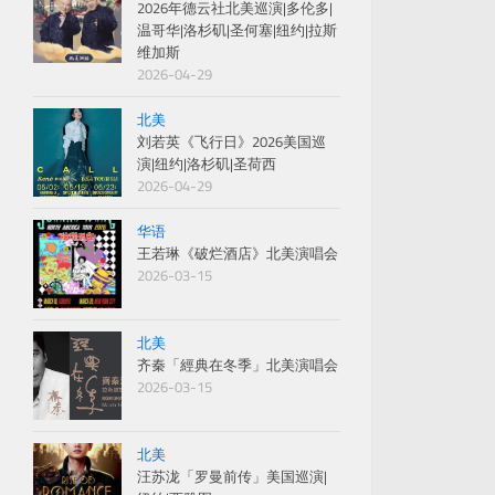
2026年德云社北美巡演|多伦多|
温哥华|洛杉矶|圣何塞|纽约|拉斯
维加斯
2026-04-29
北美
刘若英《飞行日》2026美国巡
演|纽约|洛杉矶|圣荷西
2026-04-29
华语
王若琳《破烂酒店》北美演唱会
2026-03-15
北美
齐秦「經典在冬季」北美演唱会
2026-03-15
北美
汪苏泷「罗曼前传」美国巡演|