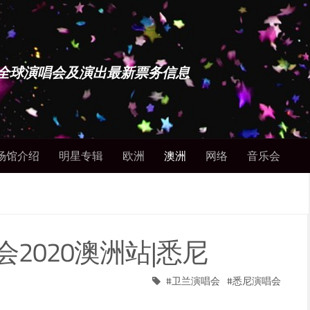
博士 - 全球演唱会及演出最新票务信息
场馆介绍
明星专辑
欧洲
澳洲
网络
音乐会
2020澳洲站|悉尼
卫兰演唱会
悉尼演唱会