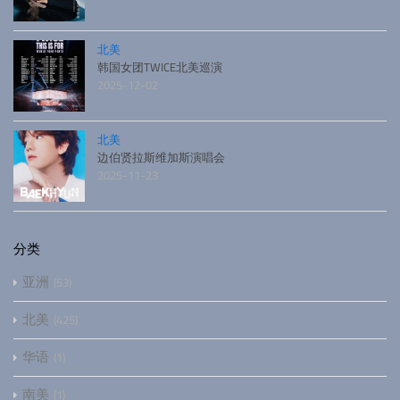
北美
韩国女团TWICE北美巡演
2025-12-02
北美
边伯贤拉斯维加斯演唱会
2025-11-23
分类
亚洲
53
北美
425
华语
1
南美
1