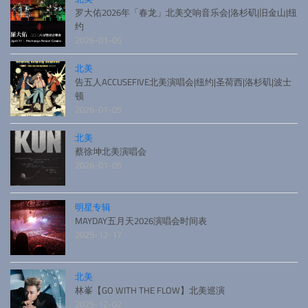
罗大佑2026年「春龙」北美交响音乐会|洛杉矶|旧金山|纽
约
2026-01-05
北美
告五人ACCUSEFIVE北美演唱会|纽约|圣荷西|洛杉矶|波士
顿
2026-01-05
北美
蔡徐坤北美演唱会
2026-01-05
明星专辑
MAYDAY五月天2026演唱会时间表
2025-12-17
北美
林峯【GO WITH THE FLOW】北美巡演
2025-12-02