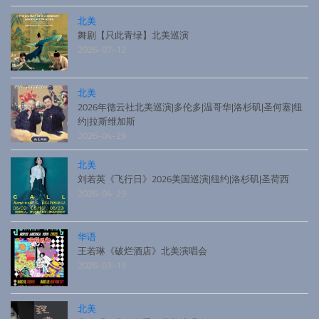
北美
舞剧【只此青绿】北美巡演
2026-07-12
北美
2026年德云社北美巡演|多伦多|温哥华|洛杉矶|圣何塞|纽
约|拉斯维加斯
2026-04-29
北美
刘若英《飞行日》2026美国巡演|纽约|洛杉矶|圣荷西
2026-04-29
华语
王若琳《破烂酒店》北美演唱会
2026-03-15
北美