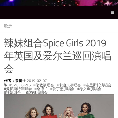
欧洲
辣妹组合Spice Girls 2019
年英国及爱尔兰巡回演唱
会
作者：票博士
2019-02-07
SPICE GIRLS
伦敦演唱会
卡迪夫演唱会
布里斯托演唱会
曼彻斯特演唱会
桑德兰
爱丁堡演唱会
考文垂演唱会
辣妹组合
都柏林演唱会