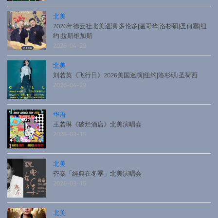
北美
2026年德云社北美巡演|多伦多|温哥华|洛杉矶|圣何塞|纽
约|拉斯维加斯
2026-04-29
北美
刘若英《飞行日》2026美国巡演|纽约|洛杉矶|圣荷西
2026-04-29
华语
王若琳《破烂酒店》北美演唱会
2026-03-15
北美
齐秦「經典在冬季」北美演唱会
2026-03-15
北美