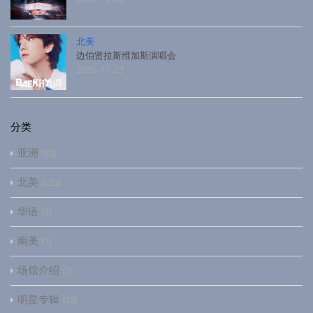
北美
边伯贤拉斯维加斯演唱会
2025-11-23
分类
亚洲
53
北美
425
华语
1
南美
1
场馆介绍
1
明星专辑
23