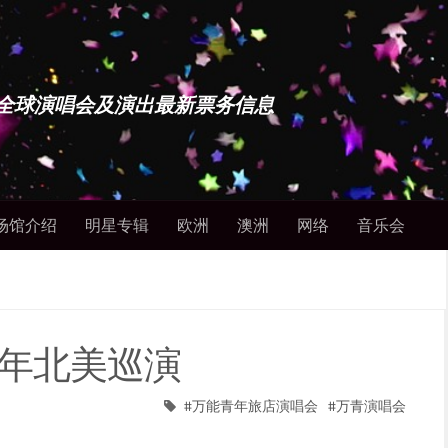
博士 - 全球演唱会及演出最新票务信息
场馆介绍
明星专辑
欧洲
澳洲
网络
音乐会
4年北美巡演
万能青年旅店演唱会
万青演唱会