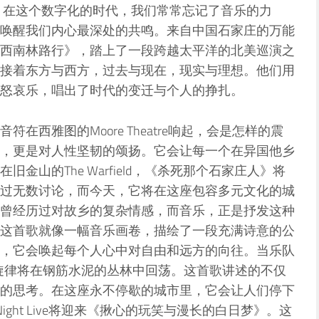
演！在这个数字化的时代，我们常常忘记了音乐的力
唤醒我们内心最深处的共鸣。来自中国石家庄的万能
西南林路行》，踏上了一段跨越太平洋的北美巡演之
接着东方与西方，过去与现在，现实与理想。他们用
怒哀乐，唱出了时代的变迁与个人的挣扎。
在西雅图的Moore Theatre响起，会是怎样的震
，更是对人性坚韧的颂扬。它会让每一个在异国他乡
金山的The Warfield，《杀死那个石家庄人》将
过无数讨论，而今天，它将在这座包容多元文化的城
曾经历过对故乡的复杂情感，而音乐，正是抒发这种
这首歌就像一幅音乐画卷，描绘了一段充满诗意的公
，它会唤起每个人心中对自由和远方的向往。当乐队
雀》的旋律将在钢筋水泥的丛林中回荡。这首歌讲述的不仅
的思考。在这座永不停歇的城市里，它会让人们停下
ight Live将迎来《揪心的玩笑与漫长的白日梦》。这