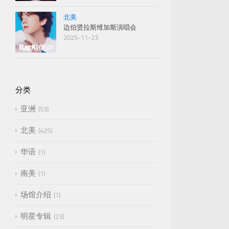
北美
边伯贤拉斯维加斯演唱会
2025-11-23
分类
亚洲
53
北美
425
华语
1
南美
1
场馆介绍
1
明星专辑
23