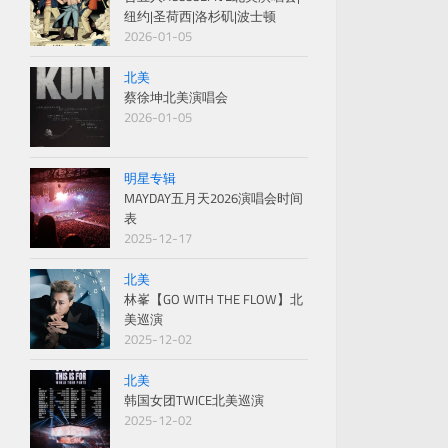
纽约|圣荷西|洛杉矶|波士顿
2026-01-05
北美
蔡徐坤北美演唱会
2026-01-05
明星专辑
MAYDAY五月天2026演唱会时间
表
2025-12-17
北美
林峯【GO WITH THE FLOW】北
美巡演
2025-12-02
北美
韩国女团TWICE北美巡演
2025-12-02