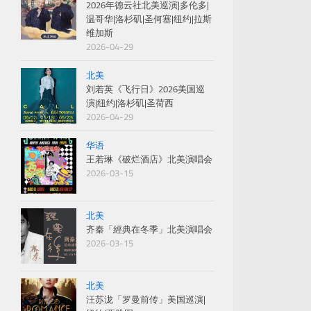
2026年德云社北美巡演|多伦多|
温哥华|洛杉矶|圣何塞|纽约|拉斯
维加斯
2026-04-29
北美
刘若英《飞行日》2026美国巡
演|纽约|洛杉矶|圣荷西
2026-04-29
华语
王若琳《破烂酒店》北美演唱会
2026-03-15
北美
齐秦「經典在冬季」北美演唱会
2026-03-15
北美
汪苏泷「罗曼前传」美国巡演|