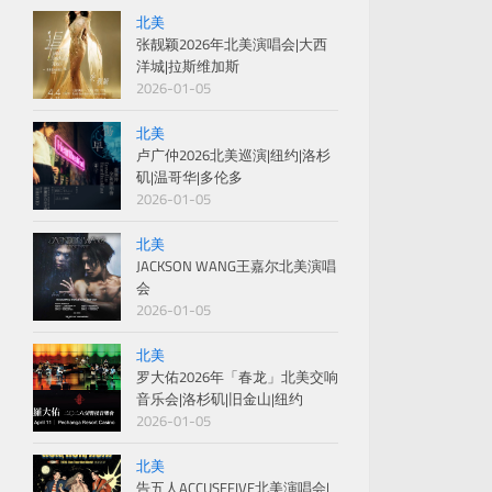
北美
张靓颖2026年北美演唱会|大西
洋城|拉斯维加斯
2026-01-05
北美
卢广仲2026北美巡演|纽约|洛杉
矶|温哥华|多伦多
2026-01-05
北美
JACKSON WANG王嘉尔北美演唱
会
2026-01-05
北美
罗大佑2026年「春龙」北美交响
音乐会|洛杉矶|旧金山|纽约
2026-01-05
北美
告五人ACCUSEFIVE北美演唱会|