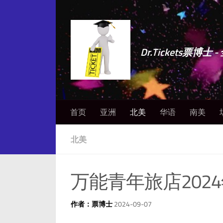
Dr.Tickets票
首页
亚洲
北美
华语
南美
北美
万能青年旅店202
作者：票博士
2024-09-07