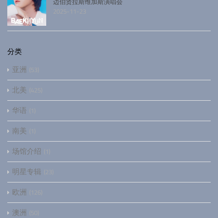
边伯贤拉斯维加斯演唱会
2025-11-23
分类
亚洲
53
北美
425
华语
1
南美
1
场馆介绍
1
明星专辑
23
欧洲
126
澳洲
50