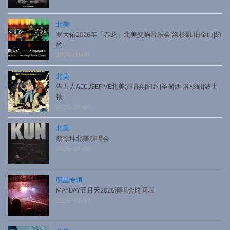
北美
罗大佑2026年「春龙」北美交响音乐会|洛杉矶|旧金山|纽
约
2026-01-05
北美
告五人ACCUSEFIVE北美演唱会|纽约|圣荷西|洛杉矶|波士
顿
2026-01-05
北美
蔡徐坤北美演唱会
2026-01-05
明星专辑
MAYDAY五月天2026演唱会时间表
2025-12-17