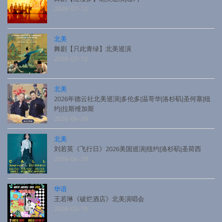
2026-07-12
北美
舞剧【只此青绿】北美巡演
2026-07-12
北美
2026年德云社北美巡演|多伦多|温哥华|洛杉矶|圣何塞|纽
约|拉斯维加斯
2026-04-29
北美
刘若英《飞行日》2026美国巡演|纽约|洛杉矶|圣荷西
2026-04-29
华语
王若琳《破烂酒店》北美演唱会
2026-03-15