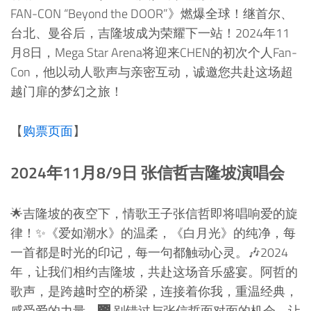
FAN-CON “Beyond the DOOR”》燃爆全球！继首尔、
台北、曼谷后，吉隆坡成为荣耀下一站！2024年11
月8日，Mega Star Arena将迎来CHEN的初次个人Fan-
Con，他以动人歌声与亲密互动，诚邀您共赴这场超
越门扉的梦幻之旅！
【
购票页面
】
2024年11月8/9日 张信哲吉隆坡演唱会
🌟吉隆坡的夜空下，情歌王子张信哲即将唱响爱的旋
律！✨《爱如潮水》的温柔，《白月光》的纯净，每
一首都是时光的印记，每一句都触动心灵。🎶2024
年，让我们相约吉隆坡，共赴这场音乐盛宴。阿哲的
歌声，是跨越时空的桥梁，连接着你我，重温经典，
感受爱的力量。🌉 别错过与张信哲面对面的机会，让