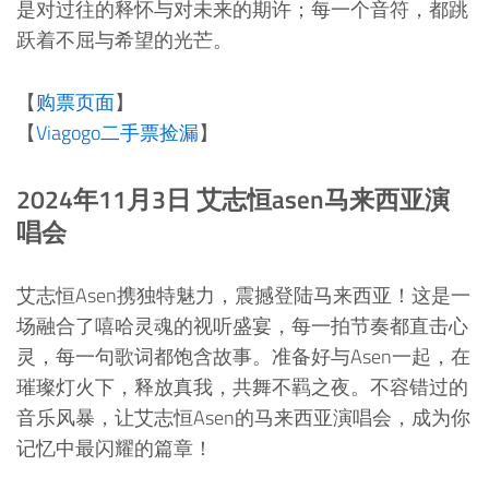
是对过往的释怀与对未来的期许；每一个音符，都跳
跃着不屈与希望的光芒。
【
购票页面
】
【
Viagogo二手票捡漏
】
2024年11月3日 艾志恒asen马来西亚演
唱会
艾志恒Asen携独特魅力，震撼登陆马来西亚！这是一
场融合了嘻哈灵魂的视听盛宴，每一拍节奏都直击心
灵，每一句歌词都饱含故事。准备好与Asen一起，在
璀璨灯火下，释放真我，共舞不羁之夜。不容错过的
音乐风暴，让艾志恒Asen的马来西亚演唱会，成为你
记忆中最闪耀的篇章！