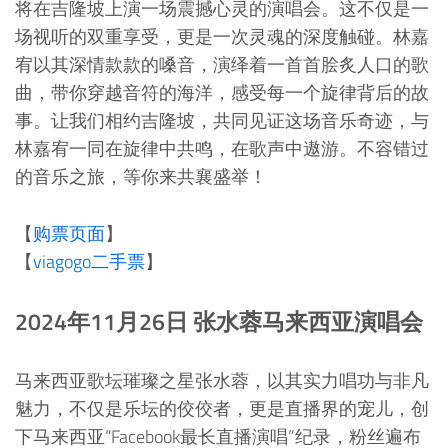
将在吉隆坡上演一场震撼心灵的演唱会。这不仅是一
场视听的双重享受，更是一次灵魂的深度触碰。林嘉
宥以其深情款款的嗓音，演绎着一首首脍炙人口的歌
曲，带你穿越音符的海洋，感受每一个旋律背后的故
事。让我们相约吉隆坡，共同见证这场音乐奇迹，与
林嘉宥一同在旋律中共鸣，在歌声中遨游。不容错过
的音乐之旅，等你来共襄盛举！
【
购票页面
】
【
viagogo二手票
】
2024年11月26日 张水蓉马来西亚演唱会
马来西亚歌坛璀璨之星张水蓉，以其实力唱功与非凡
魅力，不仅是乐坛的佼佼者，更是直播界的宠儿，创
下马来西亚“Facebook最长直播演唱”纪录，粉丝遍布