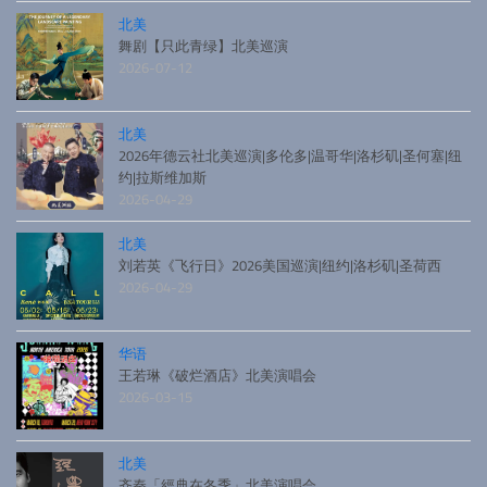
北美
舞剧【只此青绿】北美巡演
2026-07-12
北美
2026年德云社北美巡演|多伦多|温哥华|洛杉矶|圣何塞|纽
约|拉斯维加斯
2026-04-29
北美
刘若英《飞行日》2026美国巡演|纽约|洛杉矶|圣荷西
2026-04-29
华语
王若琳《破烂酒店》北美演唱会
2026-03-15
北美
齐秦「經典在冬季」北美演唱会