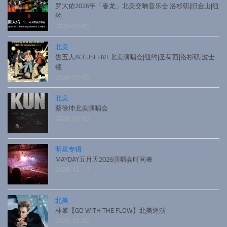
罗大佑2026年「春龙」北美交响音乐会|洛杉矶|旧金山|纽
约
2026-01-05
北美
告五人ACCUSEFIVE北美演唱会|纽约|圣荷西|洛杉矶|波士
顿
2026-01-05
北美
蔡徐坤北美演唱会
2026-01-05
明星专辑
MAYDAY五月天2026演唱会时间表
2025-12-17
北美
林峯【GO WITH THE FLOW】北美巡演
2025-12-02