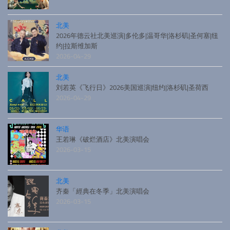
北美
2026年德云社北美巡演|多伦多|温哥华|洛杉矶|圣何塞|纽
约|拉斯维加斯
2026-04-29
北美
刘若英《飞行日》2026美国巡演|纽约|洛杉矶|圣荷西
2026-04-29
华语
王若琳《破烂酒店》北美演唱会
2026-03-15
北美
齐秦「經典在冬季」北美演唱会
2026-03-15