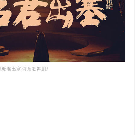
《昭君出塞·诗意歌舞剧》