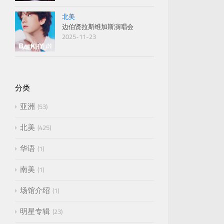
北美
边伯贤拉斯维加斯演唱会
2025-11-23
分类
亚洲
53
北美
425
华语
1
南美
1
场馆介绍
1
明星专辑
23