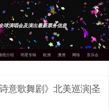
博士 - 全球演唱会及演出最新票务信息
场馆介绍
明星专辑
欧洲
澳洲
网络
音乐会
·诗意歌舞剧》北美巡演|圣