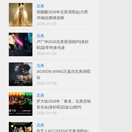
北美
张靓颖2026年北美演唱会|大西
洋城|拉斯维加斯
2026-01-05
北美
卢广仲2026北美巡演|纽约|洛杉
矶|温哥华|多伦多
2026-01-05
北美
JACKSON WANG王嘉尔北美演唱
会
2026-01-05
北美
罗大佑2026年「春龙」北美交响
音乐会|洛杉矶|旧金山|纽约
2026-01-05
北美
告五人ACCUSEFIVE北美演唱会|