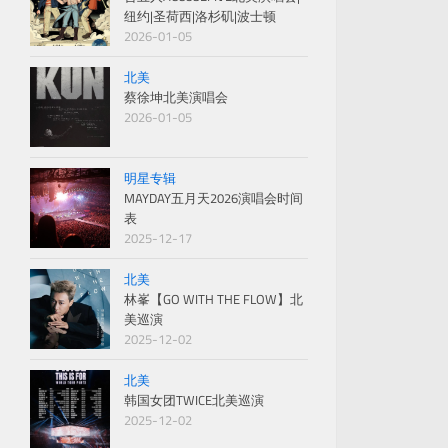
纽约|圣荷西|洛杉矶|波士顿
2026-01-05
北美
蔡徐坤北美演唱会
2026-01-05
明星专辑
MAYDAY五月天2026演唱会时间
表
2025-12-17
北美
林峯【GO WITH THE FLOW】北
美巡演
2025-12-02
北美
韩国女团TWICE北美巡演
2025-12-02