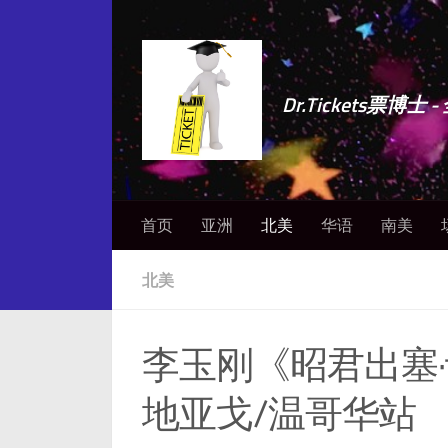
Dr.Tickets票
首页
亚洲
北美
华语
南美
北美
李玉刚《昭君出塞
地亚戈/温哥华站