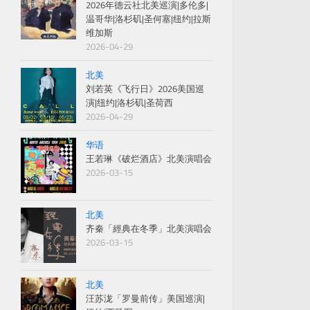
2026年德云社北美巡演|多伦多|
温哥华|洛杉矶|圣何塞|纽约|拉斯
维加斯
2026-04-29
北美
刘若英《飞行日》2026美国巡
演|纽约|洛杉矶|圣荷西
2026-04-29
华语
王若琳《破烂酒店》北美演唱会
2026-03-15
北美
齐秦「經典在冬季」北美演唱会
2026-03-15
北美
汪苏泷「罗曼前传」美国巡演|