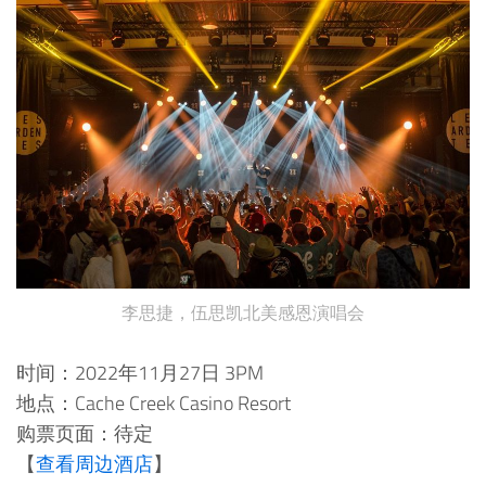
李思捷，伍思凯北美感恩演唱会
时间：2022年11月27日 3PM
地点：Cache Creek Casino Resort
购票页面：待定
【
查看周边酒店
】