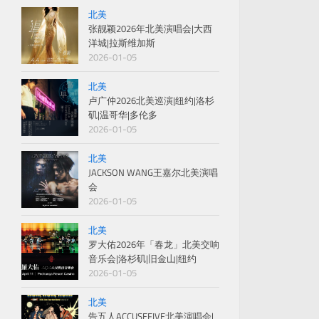
北美
张靓颖2026年北美演唱会|大西
洋城|拉斯维加斯
2026-01-05
北美
卢广仲2026北美巡演|纽约|洛杉
矶|温哥华|多伦多
2026-01-05
北美
JACKSON WANG王嘉尔北美演唱
会
2026-01-05
北美
罗大佑2026年「春龙」北美交响
音乐会|洛杉矶|旧金山|纽约
2026-01-05
北美
告五人ACCUSEFIVE北美演唱会|