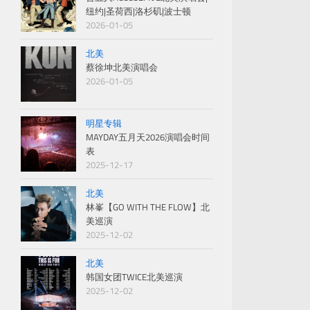
纽约|圣荷西|洛杉矶|波士顿
2026-01-05
北美
蔡徐坤北美演唱会
2026-01-05
明星专辑
MAYDAY五月天2026演唱会时间
表
2025-12-17
北美
林峯【GO WITH THE FLOW】北
美巡演
2025-12-02
北美
韩国女团TWICE北美巡演
2025-12-02