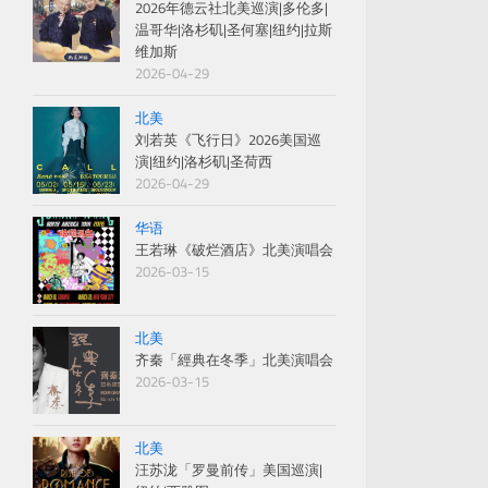
2026年德云社北美巡演|多伦多|
温哥华|洛杉矶|圣何塞|纽约|拉斯
维加斯
2026-04-29
北美
刘若英《飞行日》2026美国巡
演|纽约|洛杉矶|圣荷西
2026-04-29
华语
王若琳《破烂酒店》北美演唱会
2026-03-15
北美
齐秦「經典在冬季」北美演唱会
2026-03-15
北美
汪苏泷「罗曼前传」美国巡演|