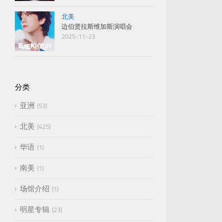
北美
边伯贤拉斯维加斯演唱会
2025-11-23
分类
亚洲
53
北美
425
华语
1
南美
1
场馆介绍
1
明星专辑
23