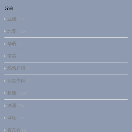
分类
亚洲
53
北美
425
华语
1
南美
1
场馆介绍
1
明星专辑
23
欧洲
126
澳洲
50
网络
14
音乐会
1