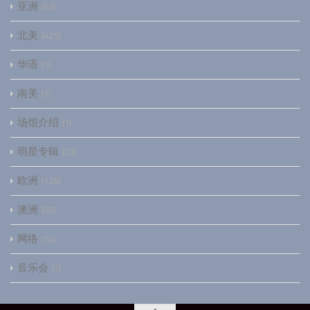
亚洲
53
北美
425
华语
1
南美
1
场馆介绍
1
明星专辑
23
欧洲
126
澳洲
50
网络
14
音乐会
1