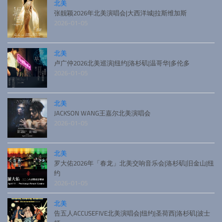
北美
张靓颖2026年北美演唱会|大西洋城|拉斯维加斯
2026-01-05
北美
卢广仲2026北美巡演|纽约|洛杉矶|温哥华|多伦多
2026-01-05
北美
JACKSON WANG王嘉尔北美演唱会
2026-01-05
北美
罗大佑2026年「春龙」北美交响音乐会|洛杉矶|旧金山|纽
约
2026-01-05
北美
告五人ACCUSEFIVE北美演唱会|纽约|圣荷西|洛杉矶|波士