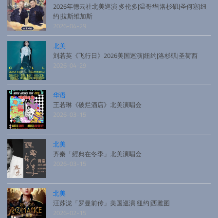
2026年德云社北美巡演|多伦多|温哥华|洛杉矶|圣何塞|纽
约|拉斯维加斯
2026-04-29
北美
刘若英《飞行日》2026美国巡演|纽约|洛杉矶|圣荷西
2026-04-29
华语
王若琳《破烂酒店》北美演唱会
2026-03-15
北美
齐秦「經典在冬季」北美演唱会
2026-03-15
北美
汪苏泷「罗曼前传」美国巡演|纽约|西雅图
2026-02-15