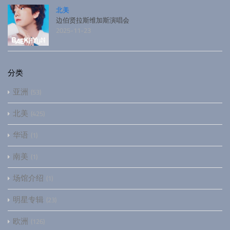
北美
边伯贤拉斯维加斯演唱会
2025-11-23
分类
亚洲
53
北美
425
华语
1
南美
1
场馆介绍
1
明星专辑
23
欧洲
126