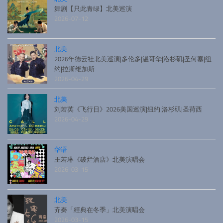
舞剧【只此青绿】北美巡演
2026-07-12
北美
2026年德云社北美巡演|多伦多|温哥华|洛杉矶|圣何塞|纽
约|拉斯维加斯
2026-04-29
北美
刘若英《飞行日》2026美国巡演|纽约|洛杉矶|圣荷西
2026-04-29
华语
王若琳《破烂酒店》北美演唱会
2026-03-15
北美
齐秦「經典在冬季」北美演唱会
2026-03-15