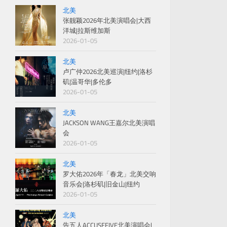
北美
张靓颖2026年北美演唱会|大西
洋城|拉斯维加斯
2026-01-05
北美
卢广仲2026北美巡演|纽约|洛杉
矶|温哥华|多伦多
2026-01-05
北美
JACKSON WANG王嘉尔北美演唱
会
2026-01-05
北美
罗大佑2026年「春龙」北美交响
音乐会|洛杉矶|旧金山|纽约
2026-01-05
北美
告五人ACCUSEFIVE北美演唱会|