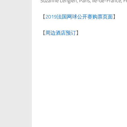
Suzanne Lenglen, Paris, Île-de-France, F
【
2019法国网球公开赛购票页面
】
【
周边酒店预订
】