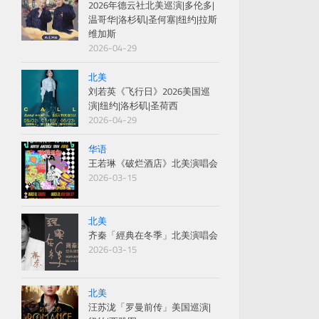
2026年德云社北美巡演|多伦多|
温哥华|洛杉矶|圣何塞|纽约|拉斯
维加斯
2026-04-29
北美
刘若英《飞行日》2026美国巡
演|纽约|洛杉矶|圣荷西
2026-04-29
华语
王若琳《破烂酒店》北美演唱会
2026-03-15
北美
齐秦「經典在冬季」北美演唱会
2026-03-15
北美
汪苏泷「罗曼前传」美国巡演|