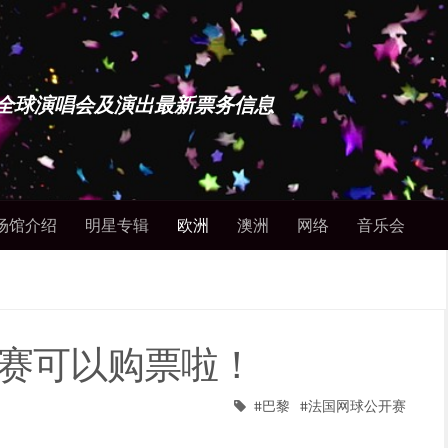
博士 - 全球演唱会及演出最新票务信息
场馆介绍
明星专辑
欧洲
澳洲
网络
音乐会
开赛可以购票啦！
巴黎
法国网球公开赛