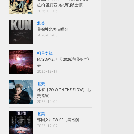
纽约|圣荷西|洛杉矶|波士顿
2026-01-05
北美
蔡徐坤北美演唱会
2026-01-05
明星专辑
MAYDAY五月天2026演唱会时间
表
2025-12-17
北美
林峯【GO WITH THE FLOW】北
美巡演
2025-12-02
北美
韩国女团TWICE北美巡演
2025-12-02