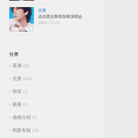
北美
边伯贤拉斯维加斯演唱会
2025-11-23
分类
亚洲
53
北美
425
华语
1
南美
1
场馆介绍
1
明星专辑
23