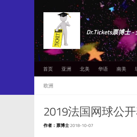
Dr.Tickets票
首页
亚洲
北美
华语
南美
欧洲
2019法国网球公
作者：票博士
2018-10-07