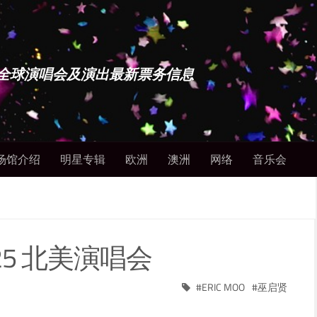
博士 - 全球演唱会及演出最新票务信息
场馆介绍
明星专辑
欧洲
澳洲
网络
音乐会
2025 北美演唱会
ERIC MOO
巫启贤