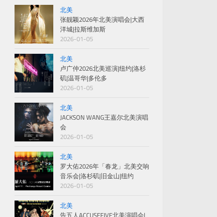
北美
张靓颖2026年北美演唱会|大西
洋城|拉斯维加斯
2026-01-05
北美
卢广仲2026北美巡演|纽约|洛杉
矶|温哥华|多伦多
2026-01-05
北美
JACKSON WANG王嘉尔北美演唱
会
2026-01-05
北美
罗大佑2026年「春龙」北美交响
音乐会|洛杉矶|旧金山|纽约
2026-01-05
北美
告五人ACCUSEFIVE北美演唱会|