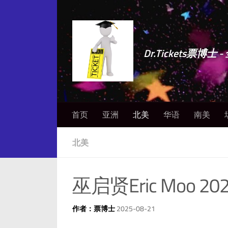
Dr.Tickets票
首页
亚洲
北美
华语
南美
北美
巫启贤Eric Moo 
作者：票博士
2025-08-21