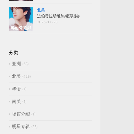
北美
边伯贤拉斯维加斯演唱会
2025-11-23
分类
亚洲
53
北美
425
华语
1
南美
1
场馆介绍
1
明星专辑
23