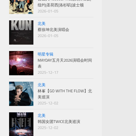
纽约|圣荷西|洛杉矶|波士顿
2026-01-05
北美
蔡徐坤北美演唱会
2026-01-05
明星专辑
MAYDAY五月天2026演唱会时间
表
2025-12-17
北美
林峯【GO WITH THE FLOW】北
美巡演
2025-12-02
北美
韩国女团TWICE北美巡演
2025-12-02