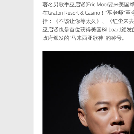
著名男歌手巫启贤(Eric Moo)要来
在Graton Resort & Casino
括：《不该让你等太久》、《红尘来去
巫启贤也是首位获得美国Billboar
政府颁发的“马来西亚歌神”的称号。