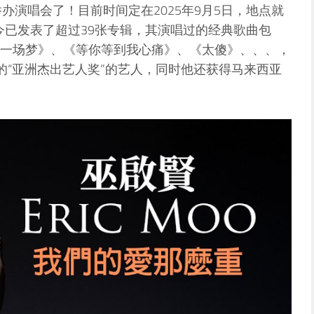
美国举办演唱会了！目前时间定在2025年9月5日，地点就
！“巫老师”至今已发表了超过39张专辑，其演唱过的经典歌曲包
一场梦》、《等你等到我心痛》、《太傻》、、、，
d颁发的“亚洲杰出艺人奖”的艺人，同时他还获得马来西亚