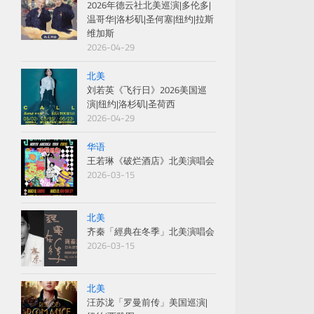
2026年德云社北美巡演|多伦多|
温哥华|洛杉矶|圣何塞|纽约|拉斯
维加斯
2026-04-29
北美
刘若英《飞行日》2026美国巡
演|纽约|洛杉矶|圣荷西
2026-04-29
华语
王若琳《破烂酒店》北美演唱会
2026-03-15
北美
齐秦「經典在冬季」北美演唱会
2026-03-15
北美
汪苏泷「罗曼前传」美国巡演|