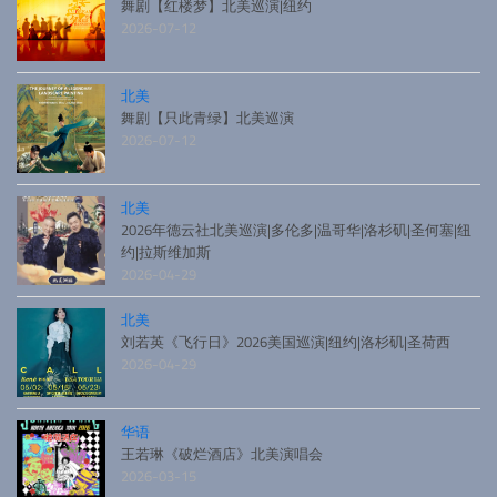
舞剧【红楼梦】北美巡演|纽约
2026-07-12
北美
舞剧【只此青绿】北美巡演
2026-07-12
北美
2026年德云社北美巡演|多伦多|温哥华|洛杉矶|圣何塞|纽
约|拉斯维加斯
2026-04-29
北美
刘若英《飞行日》2026美国巡演|纽约|洛杉矶|圣荷西
2026-04-29
华语
王若琳《破烂酒店》北美演唱会
2026-03-15