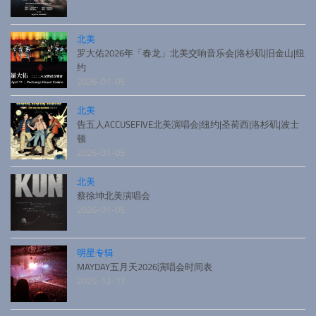
北美
罗大佑2026年「春龙」北美交响音乐会|洛杉矶|旧金山|纽
约
2026-01-05
北美
告五人ACCUSEFIVE北美演唱会|纽约|圣荷西|洛杉矶|波士
顿
2026-01-05
北美
蔡徐坤北美演唱会
2026-01-05
明星专辑
MAYDAY五月天2026演唱会时间表
2025-12-17