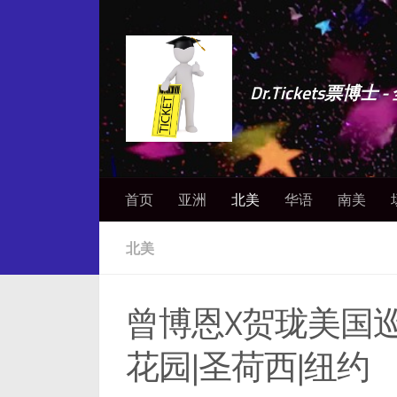
Dr.Tickets票
首页
亚洲
北美
华语
南美
北美
曾博恩X贺珑美国巡
花园|圣荷西|纽约