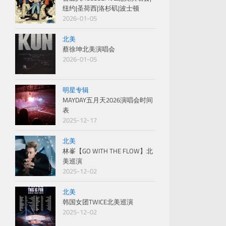
纽约|圣荷西|洛杉矶|波士顿
2026-01-05
北美
蔡徐坤北美演唱会
2026-01-05
明星专辑
MAYDAY五月天2026演唱会时间
表
2025-12-17
北美
林峯【GO WITH THE FLOW】北
美巡演
2025-12-02
北美
韩国女团TWICE北美巡演
2025-12-02