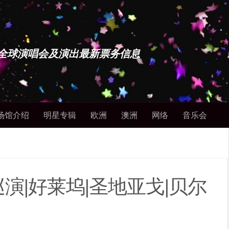
博士 - 全球演唱会及演出最新票务信息
场馆介绍
明星专辑
欧洲
澳洲
网络
音乐会
演|好莱坞|圣地亚戈|贝尔