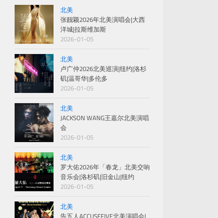
北美
张靓颖2026年北美演唱会|大西
洋城|拉斯维加斯
2026-01-05
北美
卢广仲2026北美巡演|纽约|洛杉
矶|温哥华|多伦多
2026-01-05
北美
JACKSON WANG王嘉尔北美演唱
会
2026-01-05
北美
罗大佑2026年「春龙」北美交响
音乐会|洛杉矶|旧金山|纽约
2026-01-05
北美
告五人ACCUSEFIVE北美演唱会|