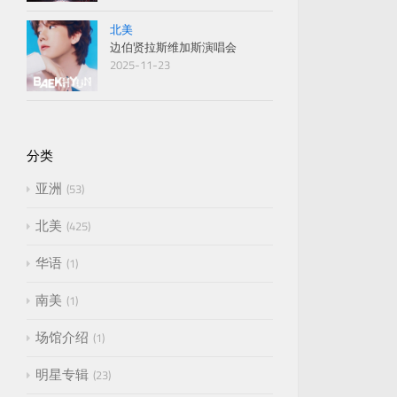
北美
边伯贤拉斯维加斯演唱会
2025-11-23
分类
亚洲
53
北美
425
华语
1
南美
1
场馆介绍
1
明星专辑
23