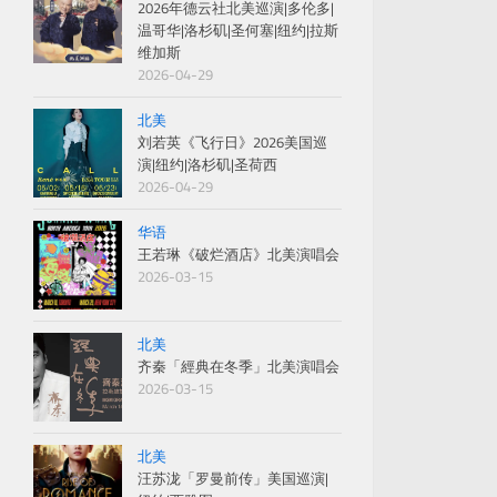
2026年德云社北美巡演|多伦多|
温哥华|洛杉矶|圣何塞|纽约|拉斯
维加斯
2026-04-29
北美
刘若英《飞行日》2026美国巡
演|纽约|洛杉矶|圣荷西
2026-04-29
华语
王若琳《破烂酒店》北美演唱会
2026-03-15
北美
齐秦「經典在冬季」北美演唱会
2026-03-15
北美
汪苏泷「罗曼前传」美国巡演|