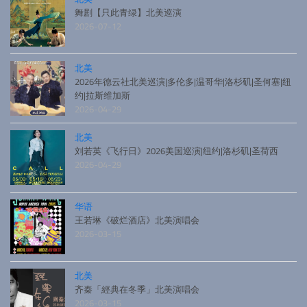
舞剧【只此青绿】北美巡演
2026-07-12
北美
2026年德云社北美巡演|多伦多|温哥华|洛杉矶|圣何塞|纽
约|拉斯维加斯
2026-04-29
北美
刘若英《飞行日》2026美国巡演|纽约|洛杉矶|圣荷西
2026-04-29
华语
王若琳《破烂酒店》北美演唱会
2026-03-15
北美
齐秦「經典在冬季」北美演唱会
2026-03-15