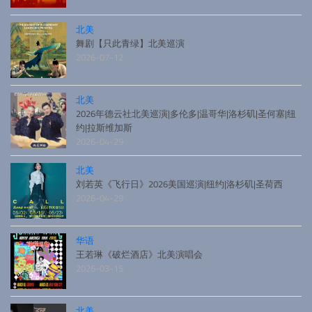
北美
舞剧【只此青绿】北美巡演
2026-07-12
北美
2026年德云社北美巡演|多伦多|温哥华|洛杉矶|圣何塞|纽
约|拉斯维加斯
2026-04-29
北美
刘若英《飞行日》2026美国巡演|纽约|洛杉矶|圣荷西
2026-04-29
华语
王若琳《破烂酒店》北美演唱会
2026-03-15
北美