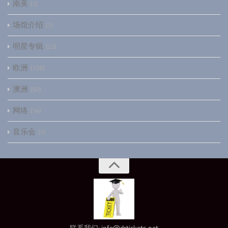
南美
1
场馆介绍
1
明星专辑
23
欧洲
126
澳洲
50
网络
14
音乐会
1
联系我们:
info@drtickets.net