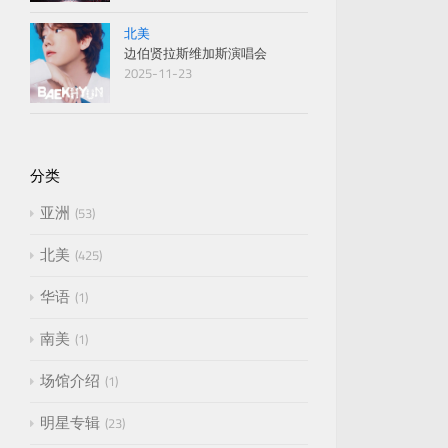
北美
边伯贤拉斯维加斯演唱会
2025-11-23
分类
亚洲
53
北美
425
华语
1
南美
1
场馆介绍
1
明星专辑
23