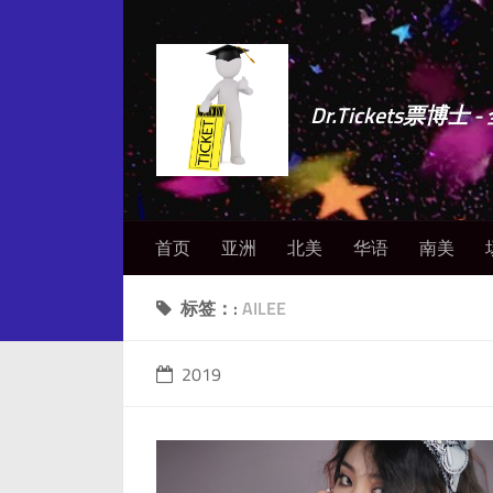
Dr.Tickets票
首页
亚洲
北美
华语
南美
标签：:
AILEE
2019