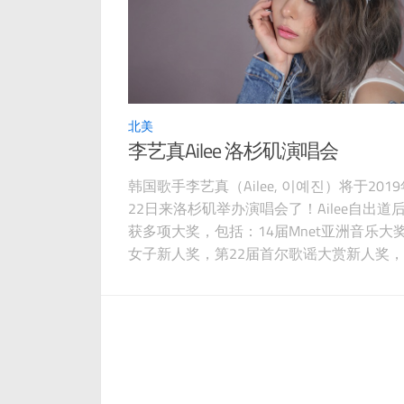
北美
李艺真Ailee 洛杉矶演唱会
韩国歌手李艺真（Ailee, 이예진）将于201
22日来洛杉矶举办演唱会了！Ailee自出道
获多项大奖，包括：14届Mnet亚洲音乐大
女子新人奖，第22届首尔歌谣大赏新人奖，
届Mnet亚洲音乐大奖、第32届韩国金唱片
及第27届首尔歌谣大奖最佳OST奖等奖项。
门专辑/歌曲包括：《Invitation》，《A’s Dol
House》，《A New Em