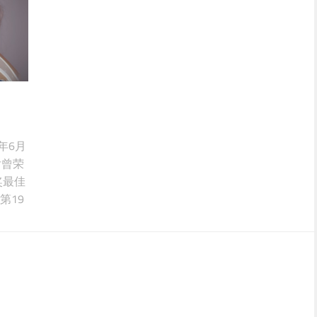
9年6月
后曾荣
奖最佳
第19
大赏以
其热
l