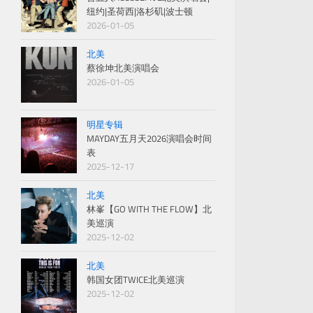
纽约|圣荷西|洛杉矶|波士顿
2026-01-05
北美
蔡徐坤北美演唱会
2026-01-05
明星专辑
MAYDAY五月天2026演唱会时间
表
2025-12-17
北美
林峯【GO WITH THE FLOW】北
美巡演
2025-12-02
北美
韩国女团TWICE北美巡演
2025-12-02