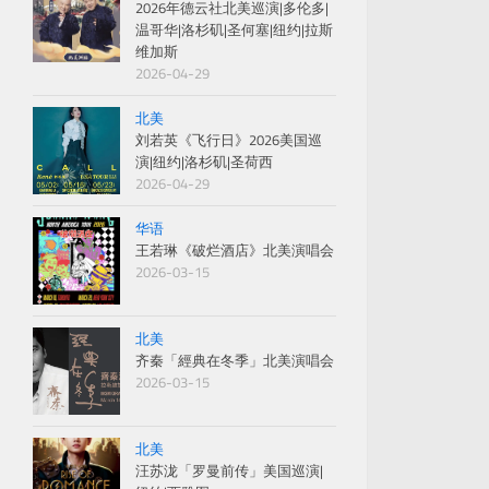
2026年德云社北美巡演|多伦多|
温哥华|洛杉矶|圣何塞|纽约|拉斯
维加斯
2026-04-29
北美
刘若英《飞行日》2026美国巡
演|纽约|洛杉矶|圣荷西
2026-04-29
华语
王若琳《破烂酒店》北美演唱会
2026-03-15
北美
齐秦「經典在冬季」北美演唱会
2026-03-15
北美
汪苏泷「罗曼前传」美国巡演|