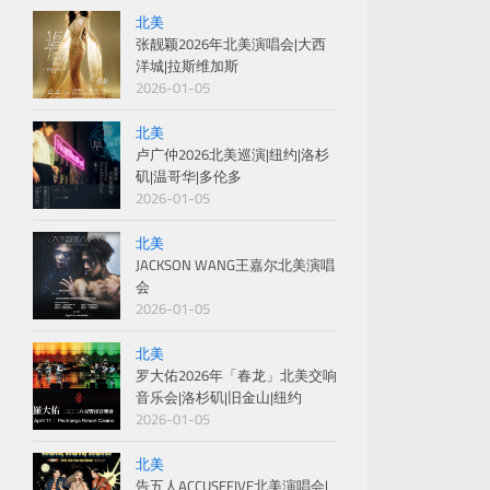
北美
张靓颖2026年北美演唱会|大西
洋城|拉斯维加斯
2026-01-05
北美
卢广仲2026北美巡演|纽约|洛杉
矶|温哥华|多伦多
2026-01-05
北美
JACKSON WANG王嘉尔北美演唱
会
2026-01-05
北美
罗大佑2026年「春龙」北美交响
音乐会|洛杉矶|旧金山|纽约
2026-01-05
北美
告五人ACCUSEFIVE北美演唱会|