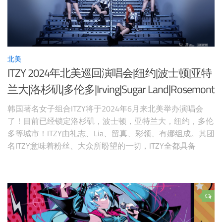
北美
ITZY 2024年北美巡回演唱会|纽约|波士顿|亚特
兰大|洛杉矶|多伦多|Irving|Sugar Land|Rosemont
韩国著名女子组合ITZY将于2024年6月来北美举办演唱会
了！目前已经锁定洛杉矶，波士顿，亚特兰大，纽约，多伦
多等城市！ITZY由礼志、Lia、留真、彩领、有娜组成。其团
名ITZY意味着粉丝、大众所盼望的一切，ITZY全都具备
（EVERYTHING YOU WANT IT’Z IN US.） 时间：2024年6月
地点：纽约|波士顿|亚特兰大|洛杉矶|多伦多|Irving|Sugar
Land|R