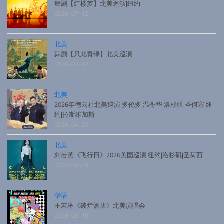
舞剧【红楼梦】北美巡演|纽约
2026-07-12
北美
舞剧【只此青绿】北美巡演
2026-07-12
北美
2026年德云社北美巡演|多伦多|温哥华|洛杉矶|圣何塞|纽
约|拉斯维加斯
2026-04-29
北美
刘若英《飞行日》2026美国巡演|纽约|洛杉矶|圣荷西
2026-04-29
华语
王若琳《破烂酒店》北美演唱会
2026-03-15