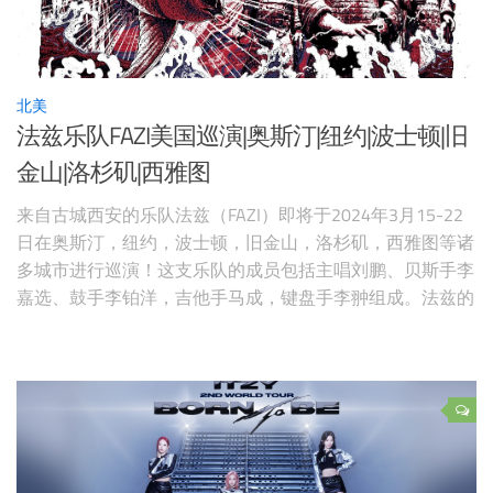
北美
法兹乐队FAZI美国巡演|奥斯汀|纽约|波士顿|旧
金山|洛杉矶|西雅图
来自古城西安的乐队法兹（FAZI）即将于2024年3月15-22
日在奥斯汀，纽约，波士顿，旧金山，洛杉矶，西雅图等诸
多城市进行巡演！这支乐队的成员包括主唱刘鹏、贝斯手李
嘉选、鼓手李铂洋，吉他手马成，键盘手李翀组成。法兹的
音乐风格非常灵活内敛却又迅猛利落，能直击听众的内心，
产生强烈共鸣。这支乐队成立10余年来曾经法国多张唱片，
也曾经在世界范围内进行多次巡演。喜欢他们的抓紧订票
了！ 2024年3月1