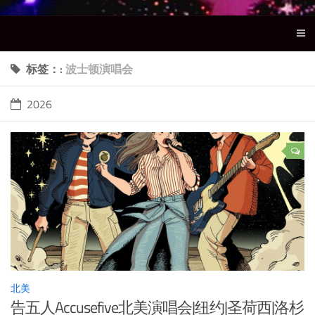
标签：:
波士顿演唱会
2026
北美
告五人Accusefive北美演唱会|纽约|圣荷西|洛杉