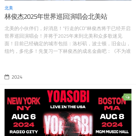
北美
林俊杰2025年世界巡回演唱会北美站
北美的小伙伴们，好消息！“行走的CD”林俊杰将于已经开启
世界巡回演唱会！并将于2025年来到北美和众多歌迷见
面！目前已经确定的城市包括：洛杉矶，波士顿，旧金山，
纽约，多伦多！先复习一下林俊杰的成名金曲吧：《不为谁
而做的歌》、《那些你很冒险的梦》、《伟大的渺小》、
《可惜没如果》、《修炼爱情》等等。。。 图源：
jfj_productions @ instagram，版权属原作者 2025年林俊杰
2024
北美巡