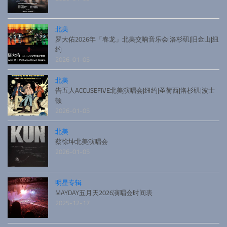
北美
罗大佑2026年「春龙」北美交响音乐会|洛杉矶|旧金山|纽
约
2026-01-05
北美
告五人ACCUSEFIVE北美演唱会|纽约|圣荷西|洛杉矶|波士
顿
2026-01-05
北美
蔡徐坤北美演唱会
2026-01-05
明星专辑
MAYDAY五月天2026演唱会时间表
2025-12-17