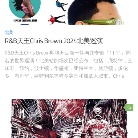
北美
R&B天王Chris Brown 2024北美巡演
R&B天王Chris Brown即将开启新一轮与其专辑『11:11』同
名的世界巡演！北美站的场次已经公布，包括：底特律，芝
加哥，纽约，波士顿，华盛顿，亚特兰大，休斯顿，多伦
多，温哥华，蒙特利尔等诸多美国和加拿大城市。Chris
Brown的音乐风格介于蓝调和嘻哈之间，同时也是第一位连
续登上Billboard版单的艺术家！ 图源：官宣，版权属原作者
巡演时间：2024年6-8月【购票页面】