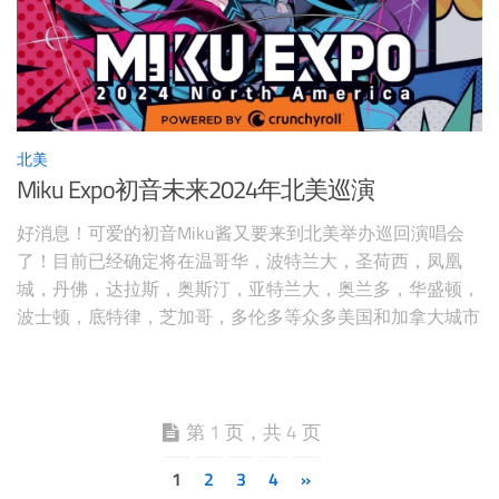
北美
Miku Expo初音未来2024年北美巡演
好消息！可爱的初音Miku酱又要来到北美举办巡回演唱会
了！目前已经确定将在温哥华，波特兰大，圣荷西，凤凰
城，丹佛，达拉斯，奥斯汀，亚特兰大，奥兰多，华盛顿，
波士顿，底特律，芝加哥，多伦多等众多美国和加拿大城市
举办演唱会！初音未来（初音 ミク／はつね ミク Hatsune
Miku）是Crypton Future Media以Yamaha的VOCALOID 2语音
合成引擎为基础，开发的虚拟女性歌手。
第 1 页，共 4 页
1
2
3
4
»