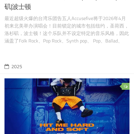
矶|波士顿
最近超级火爆的台湾乐团告五人Accusefive将于2026年4月
初来北美举办演唱会！目前锁定的城市包括纽约，圣荷西，
洛杉矶，波士顿！这个乐队并不设定特定的音乐风格，因此
涵盖了Folk Rock、Pop Rock、Synth pop、 Pop、Ballad、
Electro等诸多音乐风格。主唱雲安及犬青的声线非常好听，
同时贴近生活的歌词，带给诸多观众极大的感染力和吸引
力。他们的成名作品包括：《好不容
2025