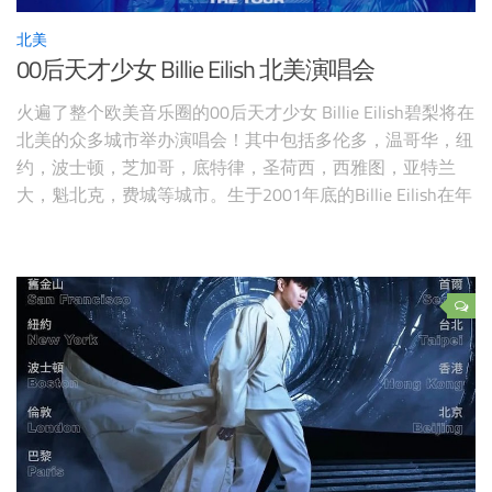
北美
00后天才少女 Billie Eilish 北美演唱会
火遍了整个欧美音乐圈的00后天才少女 Billie Eilish碧梨将在
北美的众多城市举办演唱会！其中包括多伦多，温哥华，纽
约，波士顿，芝加哥，底特律，圣荷西，西雅图，亚特兰
大，魁北克，费城等城市。生于2001年底的Billie Eilish在年
仅14岁时就发布了单曲《Ocean Eyes》，得到了病毒式传
播！碧梨的第三张录音室专辑【Hit Me Hard And Soft】已确
认将于近期发布！该