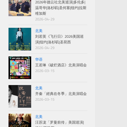
2026年德云社北美巡演|多伦多|
温哥华|洛杉矶|圣何塞|纽约|拉斯
维加斯
2026-04-29
北美
刘若英《飞行日》2026美国巡
演|纽约|洛杉矶|圣荷西
2026-04-29
华语
王若琳《破烂酒店》北美演唱会
2026-03-15
北美
齐秦「經典在冬季」北美演唱会
2026-03-15
北美
汪苏泷「罗曼前传」美国巡演|