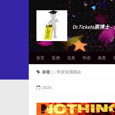
Dr.Tickets票
首页
亚洲
北美
华语
南美
标签：:
李泳知演唱会
2024