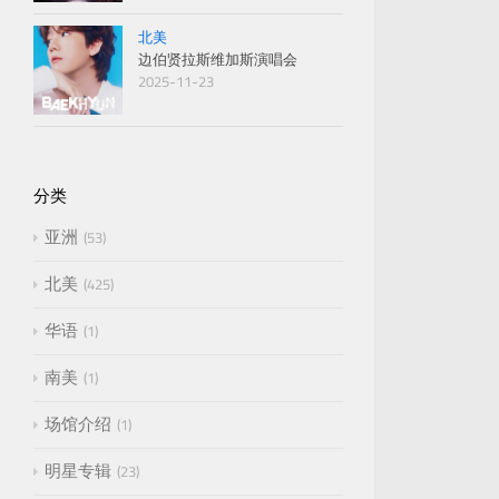
北美
边伯贤拉斯维加斯演唱会
2025-11-23
分类
亚洲
53
北美
425
华语
1
南美
1
场馆介绍
1
明星专辑
23