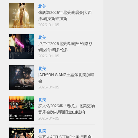
北美
张靓颖2026年北美演唱会|大西
洋城|拉斯维加斯
2026-01-05
北美
卢广仲2026北美巡演|纽约|洛杉
矶|温哥华|多伦多
2026-01-05
北美
JACKSON WANG王嘉尔北美演唱
会
2026-01-05
北美
罗大佑2026年「春龙」北美交响
音乐会|洛杉矶|旧金山|纽约
2026-01-05
北美
告五人ACCUSEFIVE北美演唱会|