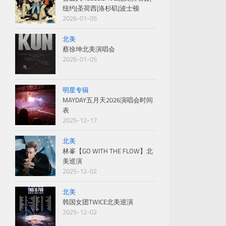
纽约|圣荷西|洛杉矶|波士顿
2026-01-05
北美
蔡徐坤北美演唱会
2026-01-05
明星专辑
MAYDAY五月天2026演唱会时间
表
2025-12-17
北美
林峯【GO WITH THE FLOW】北
美巡演
2025-12-02
北美
韩国女团TWICE北美巡演
2025-12-02