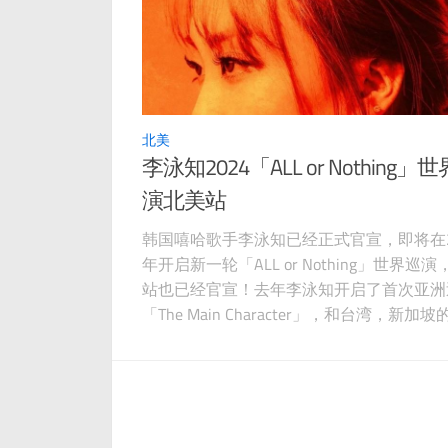
北美
李泳知2024「ALL or Nothing」
演北美站
韩国嘻哈歌手李泳知已经正式官宣，即将在2
年开启新一轮「ALL or Nothing」世界巡
站也已经官宣！去年李泳知开启了首次亚洲
「The Main Character」，和台湾，新加
粉丝见面，还为诸多歌迷准备了中文歌曲作
喜！李泳知身上体现了一种自信，刚柔并济
也使得她在《高等Rapper3 》中一举夺冠
该节目历史上最年轻的女冠军！据说2024
会发布新专辑