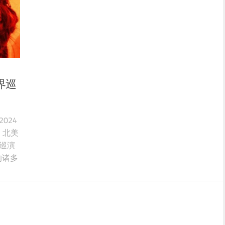
世界巡
024
演，北美
巡演
坡的诸多
为惊
，这
，成为
年她将