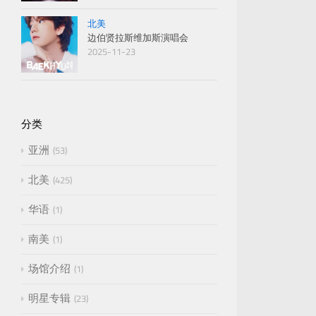
北美
边伯贤拉斯维加斯演唱会
2025-11-23
分类
亚洲
53
北美
425
华语
1
南美
1
场馆介绍
1
明星专辑
23