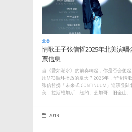
北美
情歌王子张信哲2025年北美演唱
票信息
当《爱如潮水》的前奏响起，你是否会想起
用MP3循环播放的夏天？2025年，华语情
张信哲携「未来式 CONTINUUM」巡演登陆
美，拉斯维加斯、纽约、芝加哥、旧金山、
多、伦敦、巴黎、东京、悉尼、墨尔本……
乐迷翘首以盼的视听盛宴即将启幕！ 从《
的深情到《信仰》的坚定，从《爱就一个字
2019
纯粹到《白月光》的温柔，张信哲用37年
琢的嗓音，将每一首歌化作时光胶囊，唤醒