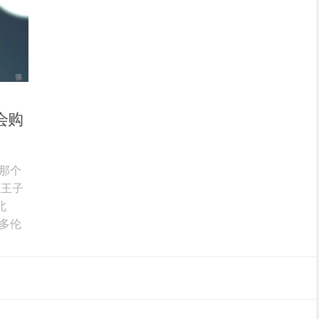
会购
那个
歌王子
北
多伦
全球
过火》
》的
光阴雕
你我