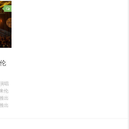
国伦
演唱
日来伦
推出
推出
，
歌曲
过