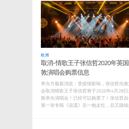
藏在心
欧洲
取消-情歌王子张信哲2020年英
敦演唱会购票信息
举办方最新消息：受疫情影响，张信哲伦敦
会取消情歌王子张信哲将于2020年4月28
敦举办演唱会！已经可以购票了！张信哲自
第一张专辑《说谎》后一炮走红，后又陆续
《忧郁》，《忘记》，《心事》，《过火》
《挚爱》，《直觉》等专辑。其演唱的经典
包括：《爱如潮水》、《别怕我伤心》、《