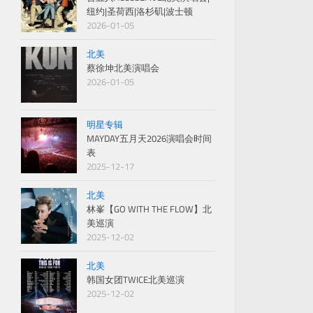
纽约|圣荷西|洛杉矶|波士顿
2026-01-05
北美
蔡徐坤北美演唱会
2026-01-05
明星专辑
MAYDAY五月天2026演唱会时间
表
2025-12-17
北美
林峯【GO WITH THE FLOW】北
美巡演
2025-12-02
北美
韩国女团TWICE北美巡演
2025-12-02