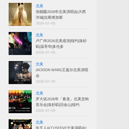
北美
张靓颖2026年北美演唱会|大西
洋城|拉斯维加斯
2026-01-05
北美
卢广仲2026北美巡演|纽约|洛杉
矶|温哥华|多伦多
2026-01-05
北美
JACKSON WANG王嘉尔北美演唱
会
2026-01-05
北美
罗大佑2026年「春龙」北美交响
音乐会|洛杉矶|旧金山|纽约
2026-01-05
北美
告五人ACCUSEFIVE北美演唱会|