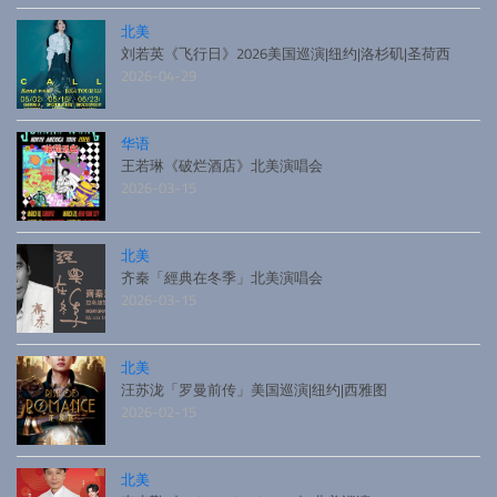
北美
刘若英《飞行日》2026美国巡演|纽约|洛杉矶|圣荷西
2026-04-29
华语
王若琳《破烂酒店》北美演唱会
2026-03-15
北美
齐秦「經典在冬季」北美演唱会
2026-03-15
北美
汪苏泷「罗曼前传」美国巡演|纽约|西雅图
2026-02-15
北美