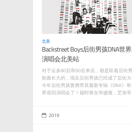
北美
Backstreet Boys后街男孩DNA
演唱会北美站
对于众多80后和90后来说，都是听着后街
歌曲长大的，现在后街男孩已经成了后街大
今年后街男孩要携带其最新专辑《DNA》举
界巡回演唱会了！届时将在华盛顿，芝加哥
士顿，拉斯维加斯，达拉斯，休斯顿，奥兰
新奥尔良等城市举办演唱会。小伙伴们赶紧
来！！！ 图源：官宣，版权属原作者 后街
2019
DNA世界巡回演唱会北美站时间：2022年6-
后街男孩DNA世界巡回演唱会北美站地点：