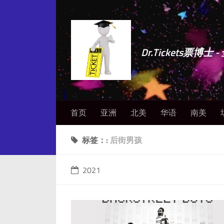
Dr.Tickets票
首页
亚洲
北美
华语
南美
标签：:
后街男孩
2021