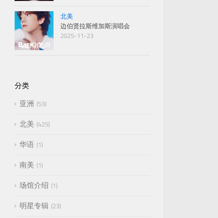
北美
边伯贤拉斯维加斯演唱会
2025-11-23
分类
亚洲
53
北美
425
华语
1
南美
1
场馆介绍
1
明星专辑
23