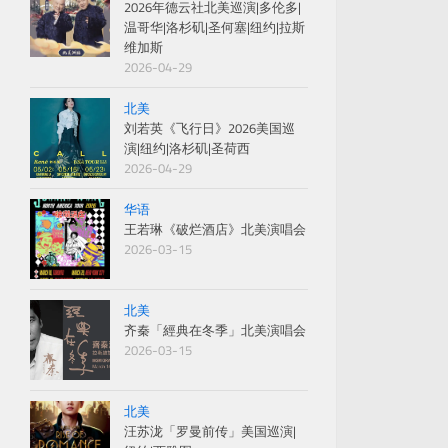
2026年德云社北美巡演|多伦多|
温哥华|洛杉矶|圣何塞|纽约|拉斯
维加斯
2026-04-29
北美
刘若英《飞行日》2026美国巡
演|纽约|洛杉矶|圣荷西
2026-04-29
华语
王若琳《破烂酒店》北美演唱会
2026-03-15
北美
齐秦「經典在冬季」北美演唱会
2026-03-15
北美
汪苏泷「罗曼前传」美国巡演|