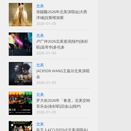
北美
张靓颖2026年北美演唱会|大西
洋城|拉斯维加斯
2026-01-05
北美
卢广仲2026北美巡演|纽约|洛杉
矶|温哥华|多伦多
2026-01-05
北美
JACKSON WANG王嘉尔北美演唱
会
2026-01-05
北美
罗大佑2026年「春龙」北美交响
音乐会|洛杉矶|旧金山|纽约
2026-01-05
北美
告五人ACCUSEFIVE北美演唱会|