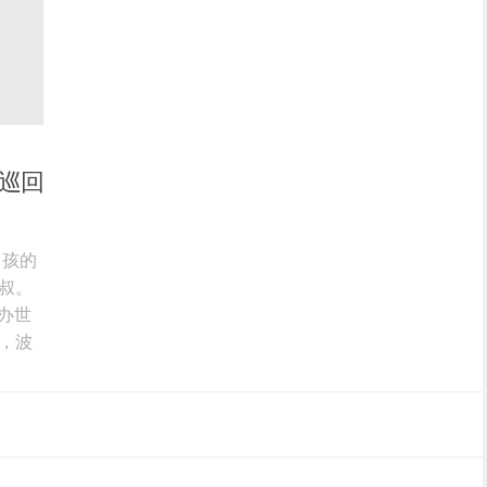
世界巡回
男孩的
叔。
办世
，波
多，
约起
男孩
7月
洛杉