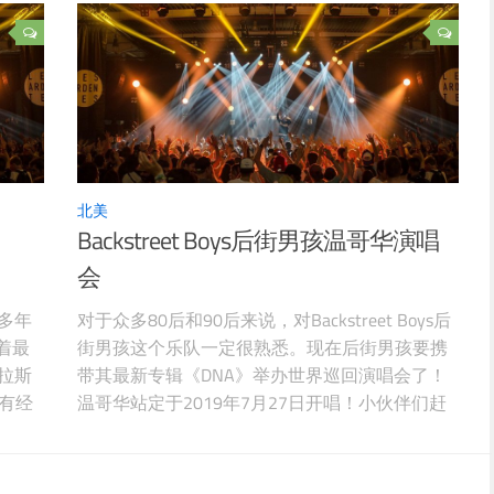
北美
Backstreet Boys后街男孩温哥华演唱
会
寂多年
对于众多80后和90后来说，对Backstreet Boys后
着最
街男孩这个乐队一定很熟悉。现在后街男孩要携
拉斯
带其最新专辑《DNA》举办世界巡回演唱会了！
有经
温哥华站定于2019年7月27日开唱！小伙伴们赶
 后街
紧约起来！！！ 后街男孩Backstreet Boys温哥华
0
演唱会时间：2019年7月27日后街男孩Backstreet
敦、曼
Boys温哥华演唱会地址：Pepsi Live at Rogers