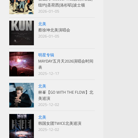
纽约|圣荷西|洛杉矶|波士顿
2026-01-05
北美
蔡徐坤北美演唱会
2026-01-05
明星专辑
MAYDAY五月天2026演唱会时间
表
2025-12-17
北美
林峯【GO WITH THE FLOW】北
美巡演
2025-12-02
北美
韩国女团TWICE北美巡演
2025-12-02