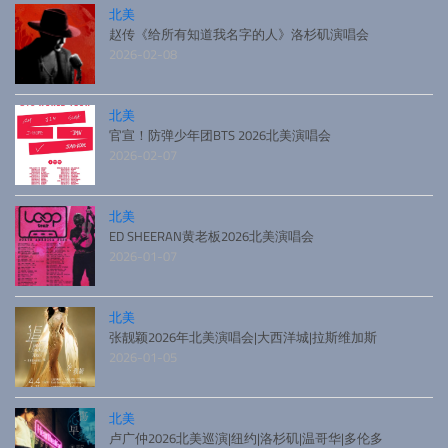
北美
赵传《给所有知道我名字的人》洛杉矶演唱会
2026-02-08
北美
官宣！防弹少年团BTS 2026北美演唱会
2026-02-07
北美
ED SHEERAN黄老板2026北美演唱会
2026-01-07
北美
张靓颖2026年北美演唱会|大西洋城|拉斯维加斯
2026-01-05
北美
卢广仲2026北美巡演|纽约|洛杉矶|温哥华|多伦多