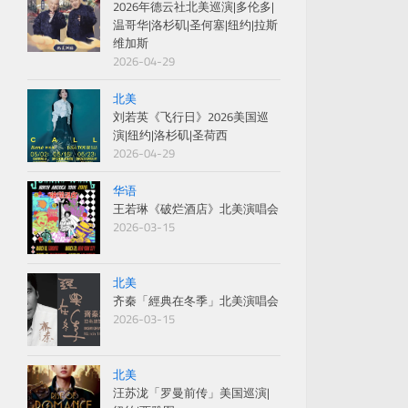
2026年德云社北美巡演|多伦多|
温哥华|洛杉矶|圣何塞|纽约|拉斯
维加斯
2026-04-29
北美
刘若英《飞行日》2026美国巡
演|纽约|洛杉矶|圣荷西
2026-04-29
华语
王若琳《破烂酒店》北美演唱会
2026-03-15
北美
齐秦「經典在冬季」北美演唱会
2026-03-15
北美
汪苏泷「罗曼前传」美国巡演|