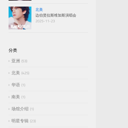
北美
边伯贤拉斯维加斯演唱会
2025-11-23
分类
亚洲
53
北美
425
华语
1
南美
1
场馆介绍
1
明星专辑
23