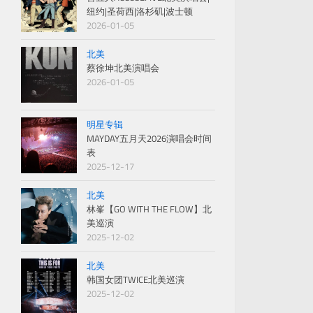
纽约|圣荷西|洛杉矶|波士顿
2026-01-05
北美
蔡徐坤北美演唱会
2026-01-05
明星专辑
MAYDAY五月天2026演唱会时间
表
2025-12-17
北美
林峯【GO WITH THE FLOW】北
美巡演
2025-12-02
北美
韩国女团TWICE北美巡演
2025-12-02