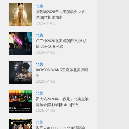
北美
张靓颖2026年北美演唱会|大西
洋城|拉斯维加斯
2026-01-05
北美
卢广仲2026北美巡演|纽约|洛杉
矶|温哥华|多伦多
2026-01-05
北美
JACKSON WANG王嘉尔北美演唱
会
2026-01-05
北美
罗大佑2026年「春龙」北美交响
音乐会|洛杉矶|旧金山|纽约
2026-01-05
北美
告五人ACCUSEFIVE北美演唱会|