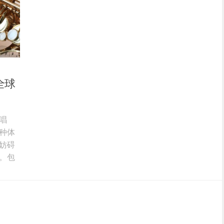
全球
唱
种体
妨碍
。包
乐
上资
线上资源
剧院