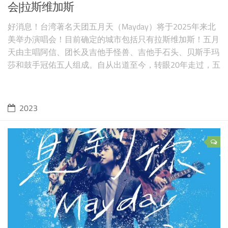
会|拉斯维加斯
好消息！台湾著名天团五月天（Mayday）将于2025年来北
美举办演唱会！目前确定的城市包括只有拉斯维加斯！五月
天由主唱阿信、团长及吉他手怪兽、吉他手石头、贝斯手玛
莎和鼓手冠佑五人组成。自从出道至今，转眼20年走过，五
月天走过了无数城市，征服了无数歌迷，这里把五月天
2025年北美演唱会行程表汇总一下，供众多歌迷们参考，
不要忘记Mark这个页面，我们会随时更新的！ 图源：官
2023
宣，版权属原作者 五月天北