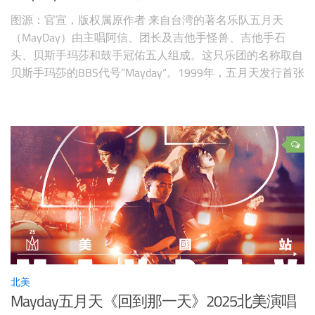
图源：官宣，版权属原作者 来自台湾的著名乐队五月天
（MayDay）由主唱阿信、团长及吉他手怪兽、吉他手石
头、贝斯手玛莎和鼓手冠佑五人组成。这只乐团的名称取自
贝斯手玛莎的BBS代号”Mayday“。1999年，五月天发行首张
专辑《第一张创作专辑》，自出道后曾多次拿下”台湾金曲
奖”和”最佳乐团奖”。五月天曾经发表了《爱情万岁》，《人
生海海》，《时光机》，《神的孩子都在跳舞》，《知足
Just My Pr
北美
Mayday五月天《回到那一天》2025北美演唱