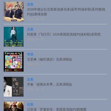
北美
2026年德云社北美巡演|多伦多|温哥华|洛杉矶|圣何塞|纽
约|拉斯维加斯
2026-04-29
北美
刘若英《飞行日》2026美国巡演|纽约|洛杉矶|圣荷西
2026-04-29
华语
王若琳《破烂酒店》北美演唱会
2026-03-15
北美
齐秦「經典在冬季」北美演唱会
2026-03-15
北美
汪苏泷「罗曼前传」美国巡演|纽约|西雅图