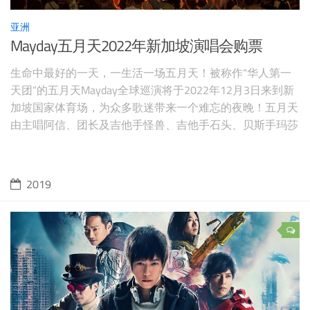
亚洲
Mayday五月天2022年新加坡演唱会购票
生命中最好的一天，一生活一场五月天！被称作“华人第一
天团”的五月天Mayday全球巡演将于2022年12月3日来到新
加坡国家体育场，为众多歌迷带来一个难忘的夜晚！五月天
由主唱阿信、团长及吉他手怪兽、吉他手石头、贝斯手玛莎
和鼓手冠佑五人组成。五月天曾经发布了《爱情万岁》，
《人生海海》，《时光机》，《神的孩子都在跳舞》，《知
足Just My Pride最真杰作选》，《为爱而生》，《后青春期
2019
的诗》，《第