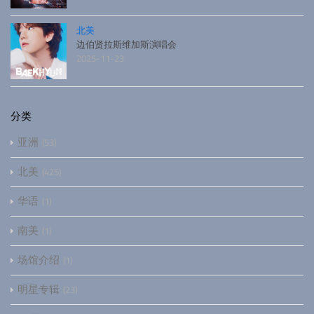
北美
边伯贤拉斯维加斯演唱会
2025-11-23
分类
亚洲
53
北美
425
华语
1
南美
1
场馆介绍
1
明星专辑
23