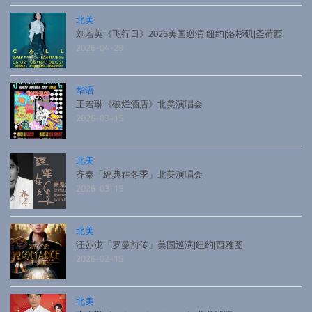
北美
刘若英《飞行日》2026美国巡演|纽约|洛杉矶|圣荷西
2026-04-29
华语
王若琳《破烂酒店》北美演唱会
2026-03-15
北美
齐秦「經典在冬季」北美演唱会
2026-03-15
北美
汪苏泷「罗曼前传」美国巡演|纽约|西雅图
2026-02-15
北美