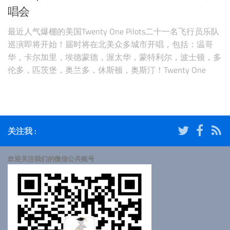
唱会
最近人气爆棚的美国Twenty One Pilots二十一名飞行员乐队
巡演即将开始！届时将在北美众多城市开唱，包括：温哥
华，卡尔加里，埃德蒙德，渥太华，蒙特利尔，波士顿，多
伦多，匹茨堡，奥兰多，休斯顿，奥斯汀！Twenty One
Pilots来自美国俄亥俄州，由泰勒·约瑟夫和乔西·敦组成，自
2009年乐队推出首张专辑后迅速走红，曾经获得多项格莱
美提名，并最终获得第59届格莱美奖“最佳流行组合&
关注我 :
欢迎关注我们的微信公共账号